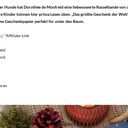
er Hunde hat Dorothée de Monfreid eine liebenswerte Rasselbande von d
ere Kinder können hier prima Lesen üben. „Das größte Geschenk der Welt
hne Geschenkpapier perfekt für unter den Baum.
lt
*Affiliate-Link
eid
ock
hren