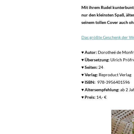
Mit ihrem Rudel kunterbunt
nur den kleinsten Spaß, ält
seinem tollen Cover auch o
Das größte Geschenk der We
♥ Autor:
Dorotheé de Monfr
♥ Übersetzung:
Ulrich Pröfr
♥
Seiten:
24
♥ Verlag:
Reproduct Verlag
♥
ISBN:
978-3956401596
♥
Altersempfehlung:
ab 2 Ja
♥
Preis:
14,- €