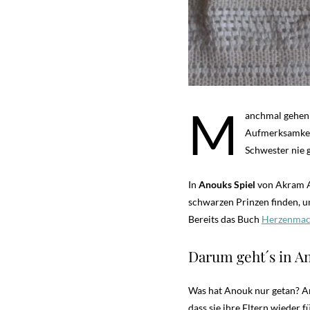
M
anchmal gehen e
Aufmerksamkeit
Schwester nie 
In
Anouks Spiel
von Akram Al
schwarzen Prinzen finden, u
Bereits das Buch
Herzenmac
Darum geht´s in A
Was hat Anouk nur getan? An
dass sie ihre Eltern wieder 