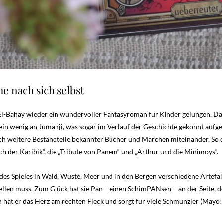
e nach sich selbst
El-Bahay wieder ein wundervoller Fantasyroman für Kinder gelungen. Das m
 ein wenig an Jumanji, was sogar im Verlauf der Geschichte gekonnt aufge
ch weitere Bestandteile bekannter Bücher und Märchen miteinander. So
luch der Karibik“, die „Tribute von Panem“ und „Arthur und die Minimoys“.
des Spieles in Wald, Wüste, Meer und in den Bergen verschiedene Artefa
llen muss. Zum Glück hat sie Pan – einen SchimPANsen – an der Seite, der
 hat er das Herz am rechten Fleck und sorgt für viele Schmunzler (Mayo!