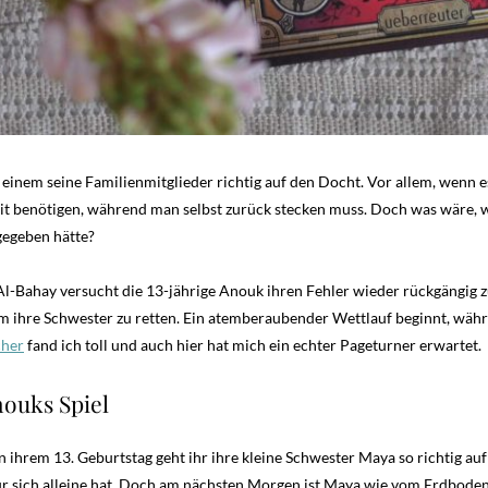
inem seine Familienmitglieder richtig auf den Docht. Vor allem, wenn es
 benötigen, während man selbst zurück stecken muss. Doch was wäre, wen
gegeben hätte?
-Bahay versucht die 13-jährige Anouk ihren Fehler wieder rückgängig 
m ihre Schwester zu retten. Ein atemberaubender Wettlauf beginnt, währe
her
fand ich toll und auch hier hat mich ein echter Pageturner erwartet.
nouks Spiel
 ihrem 13. Geburtstag geht ihr ihre kleine Schwester Maya so richtig a
für sich alleine hat. Doch am nächsten Morgen ist Maya wie vom Erdboden v