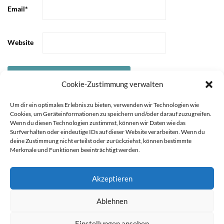
Email
*
Website
Cookie-Zustimmung verwalten
Um dir ein optimales Erlebnis zu bieten, verwenden wir Technologien wie
Cookies, um Geräteinformationen zu speichern und/oder darauf zuzugreifen.
Wenn du diesen Technologien zustimmst, können wir Daten wie das
Surfverhalten oder eindeutige IDs auf dieser Website verarbeiten. Wenn du
deine Zustimmung nicht erteilst oder zurückziehst, können bestimmte
Merkmale und Funktionen beeinträchtigt werden.
Akzeptieren
Sie können die Erfassung Ihrer Daten durch Google Analytics
STARTSEITE
ÜBER
Ablehnen
MICH
KOOPERATIONEN
IMPRESSUM &
verhindern, indem Sie auf folgenden Link klicken. Es wird ein
DATENSCHUTZ
Opt-Out-Cookie gesetzt, der die Erfassung Ihrer Daten bei
Einstellungen ansehen