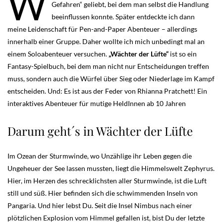
W
Gefahren“ geliebt, bei dem man selbst die Handlung
beeinflussen konnte. Später entdeckte ich dann
meine Leidenschaft für Pen-and-Paper Abenteuer – allerdings
innerhalb einer Gruppe. Daher wollte ich mich unbedingt mal an
einem Soloabenteuer versuchen.
„Wächter der Lüfte“
ist so ein
Fantasy-Spielbuch, bei dem man nicht nur Entscheidungen treffen
muss, sondern auch die Würfel über Sieg oder Niederlage im Kampf
entscheiden. Und: Es ist aus der Feder von Rhianna Pratchett! Ein
interaktives Abenteuer für mutige HeldInnen ab 10 Jahren
Darum geht´s in Wächter der Lüfte
Im Ozean der Sturmwinde, wo Unzählige ihr Leben gegen die
Ungeheuer der See lassen mussten, liegt die Himmelswelt Zephyrus.
Hier, im Herzen des schrecklichsten aller Sturmwinde, ist die Luft
still und süß. Hier befinden sich die schwimmenden Inseln von
Pangaria. Und hier lebst Du. Seit die Insel Nimbus nach einer
plötzlichen Explosion vom Himmel gefallen ist, bist Du der letzte