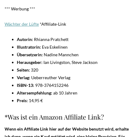
*** Werbung ***
Wächter der Lüfte
*Affiliate-Link
Autorin:
Rhianna Pratchett
Illustratorin:
Eva Eskelinen
Übersetzerin:
Nadine Mannchen
Herausgeber:
Ian Livingston, Steve Jackson
Seiten:
320
Verlag:
Ueberreuther Verlag
ISBN-13:
978-3764152246
Altersempfehlung:
ab 10 Jahren
Preis:
14,95 €
*Was ist ein Amazon Affiliate Link?
Wenn ein Affiliate Link hier auf der Website benutzt wird, erhalte
ich dann, wenn ein Kauf getätigt wird, eine kleine Provision. Für