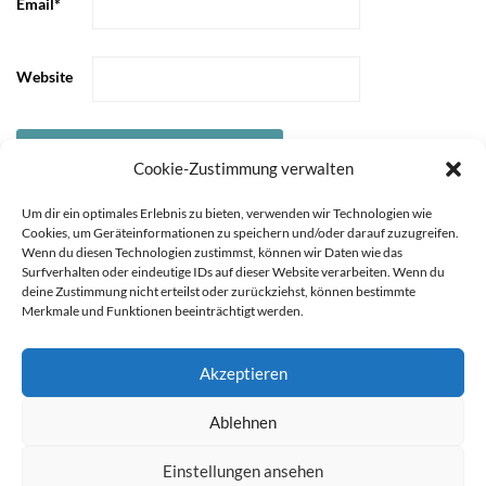
Email
*
Website
Cookie-Zustimmung verwalten
Um dir ein optimales Erlebnis zu bieten, verwenden wir Technologien wie
Cookies, um Geräteinformationen zu speichern und/oder darauf zuzugreifen.
Wenn du diesen Technologien zustimmst, können wir Daten wie das
Surfverhalten oder eindeutige IDs auf dieser Website verarbeiten. Wenn du
deine Zustimmung nicht erteilst oder zurückziehst, können bestimmte
Merkmale und Funktionen beeinträchtigt werden.
Akzeptieren
STARTSEITE
ÜBER
Sie können die Erfassung Ihrer Daten durch Google Analytics
Ablehnen
MICH
KOOPERATIONEN
IMPRESSUM &
verhindern, indem Sie auf folgenden Link klicken. Es wird ein
DATENSCHUTZ
Opt-Out-Cookie gesetzt, der die Erfassung Ihrer Daten bei
Einstellungen ansehen