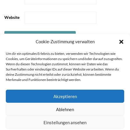
Website
Cookie-Zustimmung verwalten
Um dir ein optimales Erlebnis zu bieten, verwenden wir Technologien wie
Cookies, um Geräteinformationen zu speichern und/oder darauf zuzugreifen.
Wenn du diesen Technologien zustimmst, können wir Daten wie das
Surfverhalten oder eindeutige IDs auf dieser Website verarbeiten. Wenn du
deine Zustimmung nicht erteilst oder zurückziehst, können bestimmte
Merkmale und Funktionen beeinträchtigt werden.
Akzeptieren
Sie können die Erfassung Ihrer Daten durch Google Analytics
STARTSEITE
ÜBER
Ablehnen
MICH
KOOPERATIONEN
IMPRESSUM &
verhindern, indem Sie auf folgenden Link klicken. Es wird ein
DATENSCHUTZ
Opt-Out-Cookie gesetzt, der die Erfassung Ihrer Daten bei
Einstellungen ansehen
zukünftigen Besuchen dieser Website verhindert. Jetzt Google