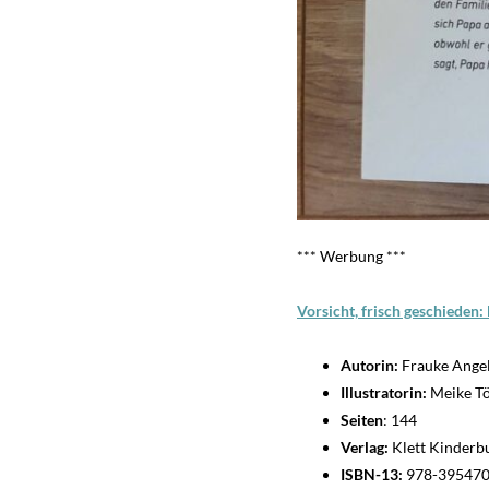
*** Werbung ***
Vorsicht, frisch geschieden
Autorin:
Frauke Ange
Illustratorin:
Meike T
Seiten
: 144
Verlag:
Klett Kinderb
ISBN-13:
978-39547