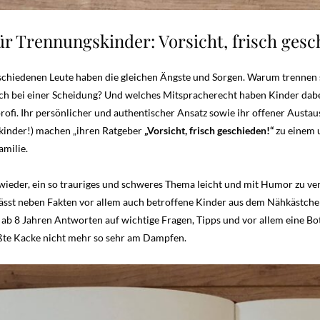
ür Trennungskinder: Vorsicht, frisch ges
chiedenen Leute haben die gleichen Ängste und Sorgen. Warum trennen 
lich bei einer Scheidung? Und welches Mitspracherecht haben Kinder dabe
rofi. Ihr persönlicher und authentischer Ansatz sowie ihr offener Austa
skinder!) machen „ihren Ratgeber
„Vorsicht, frisch geschieden!“
zu einem u
amilie.
 wieder, ein so trauriges und schweres Thema leicht und mit Humor zu v
ässt neben Fakten vor allem auch betroffene Kinder aus dem Nähkästchen
ab 8 Jahren Antworten auf wichtige Fragen, Tipps und vor allem eine Botsch
ößte Kacke nicht mehr so sehr am Dampfen.