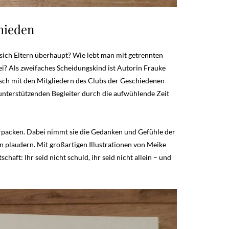
chieden
sich Eltern überhaupt? Wie lebt man mit getrennten
i? Als zweifaches Scheidungskind ist Autorin Frauke
usch mit den Mitgliedern des Clubs der Geschiedenen
nterstützenden Begleiter durch die aufwühlende Zeit
erpacken. Dabei nimmt sie die Gedanken und Gefühle der
 plaudern. Mit großartigen Illustrationen von Meike
aft: Ihr seid nicht schuld, ihr seid nicht allein – und