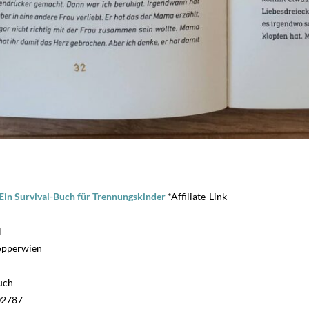
: Ein Survival-Buch für Trennungskinder
*Affiliate-Link
l
öpperwien
uch
02787