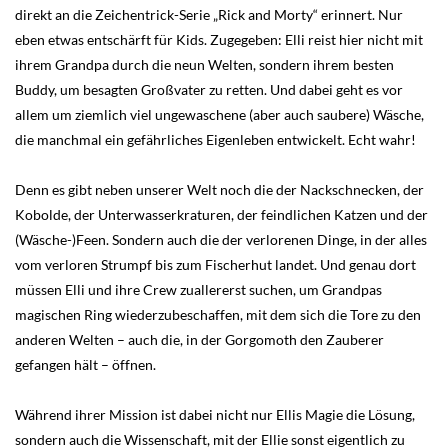
direkt an die Zeichentrick-Serie „Rick and Morty“ erinnert. Nur
eben etwas entschärft für Kids. Zugegeben: Elli reist hier nicht mit
ihrem Grandpa durch die neun Welten, sondern ihrem besten
Buddy, um besagten Großvater zu retten. Und dabei geht es vor
allem um ziemlich viel ungewaschene (aber auch saubere) Wäsche,
die manchmal ein gefährliches Eigenleben entwickelt. Echt wahr!
Denn es gibt neben unserer Welt noch die der Nackschnecken, der
Kobolde, der Unterwasserkraturen, der feindlichen Katzen und der
(Wäsche-)Feen. Sondern auch die der verlorenen Dinge, in der alles
vom verloren Strumpf bis zum Fischerhut landet. Und genau dort
müssen Elli und ihre Crew zuallererst suchen, um Grandpas
magischen Ring wiederzubeschaffen, mit dem sich die Tore zu den
anderen Welten – auch die, in der Gorgomoth den Zauberer
gefangen hält – öffnen.
Während ihrer Mission ist dabei nicht nur Ellis Magie die Lösung,
sondern auch die Wissenschaft, mit der Ellie sonst eigentlich zu