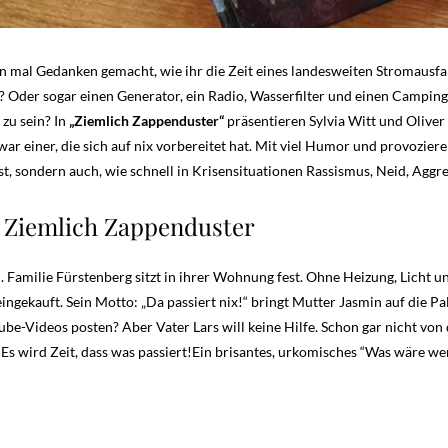
on mal Gedanken gemacht, wie ihr die Zeit eines landesweiten Stromausfa
? Oder sogar einen Generator, ein Radio, Wasserfilter und einen Campi
 zu sein? In
„Ziemlich Zappenduster“
präsentieren Sylvia Witt und Oliv
war einer, die sich auf nix vorbereitet hat. Mit viel Humor und provoziere
t, sondern auch, wie schnell in Krisensituationen Rassismus, Neid, Aggr
 Ziemlich Zappenduster
 Familie Fürstenberg sitzt in ihrer Wohnung fest. Ohne Heizung, Licht un
ingekauft. Sein Motto: „Da passiert nix!“ bringt Mutter Jasmin auf die P
be-Videos posten? Aber Vater Lars will keine Hilfe. Schon gar nicht von
s. Es wird Zeit, dass was passiert!Ein brisantes, urkomisches “Was wäre w