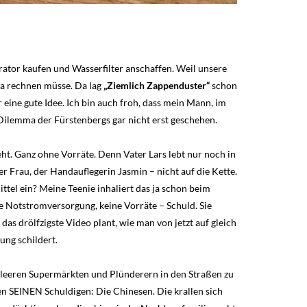
rator kaufen und Wasserfilter anschaffen. Weil unsere
pa rechnen müsse. Da lag
„Ziemlich Zappenduster“
schon
 eine gute Idee. Ich bin auch froh, dass mein Mann, im
Dilemma der Fürstenbergs gar nicht erst geschehen.
ht. Ganz ohne Vorräte. Denn Vater Lars lebt nur noch in
 Frau, der Handauflegerin Jasmin – nicht auf die Kette.
tel ein? Meine Teenie inhaliert das ja schon beim
ne Notstromversorgung, keine Vorräte – Schuld. Sie
as drölfzigste Video plant, wie man von jetzt auf gleich
lung schildert.
it leeren Supermärkten und Plünderern in den Straßen zu
inden SEINEN Schuldigen: Die Chinesen. Die krallen sich