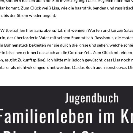
en, sondern hacken auch die Stormversorgung. Da ist es gleich nochmal v
lar kommt. Zum Glück weiß Lisa, wie die haarsträubenden und rassistisch
n, bis der Strom wieder angeht.
itt erzählen hier ganz überspitzt, mit wenigen Worten und kurzen Sätzen 
gerin, der überforderte Vater mit seinem Stammtisch-Rassismus, die eso
nem Bühnenstück begleiten wir sie durch die Krise und sehen, welche schl
Ein bisschen erinnert das auch an die Corona-Zeit. Zum Glück mit einem 
 es gibt Zukunftspläne). Ich hätte mir jedoch gewüscht, dass Lisa noch
 klarer als nicht-ok eingeordnet werden. Da das Buch auch sonst etwas Di