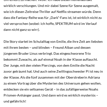
wirklich verschlungen. Und mir dabei Szene für Szene ausgemalt,
wie ich diesen Zeitreise-Thriller auf Netflix streamen würde. Denn
dass die Fantasy-Reihe was für „Dark“-Fans ist, ist wirklich nicht zu
viel versprochen (wobei: ich hoffe, SPEKTRUM wird im Verlauf
dann nicht ganz so wirr).
Die Story startet im Schulalltag von Emilie, die ihre Zeit am liebsten
mit ihrem besten – und blinden – Freund Alban und dessen
jüngerem Bruder Linus verbringt. Das eingeschworene Trio
bekommt Zuwachs, als auf einmal Noah in der Klasse auftaucht.
Der Junge, mit den vielen Piercings, von dem Emilie die Nacht
zuvor geträumt hat. Und auch seine Zwillingsschwester Pi ist neu in
der Klasse. Als die fünf zusammen mit der Oberstreberin Adriana
zu einem Vortrag über die Mysterien des Universum gehen wollen,
entdecken sie ein seltsames Gerät – in das zufälligerweise Noahs
Prismen-Anhänger passt. Und dann wird es wirklich mysteriös –
und gefährlich!