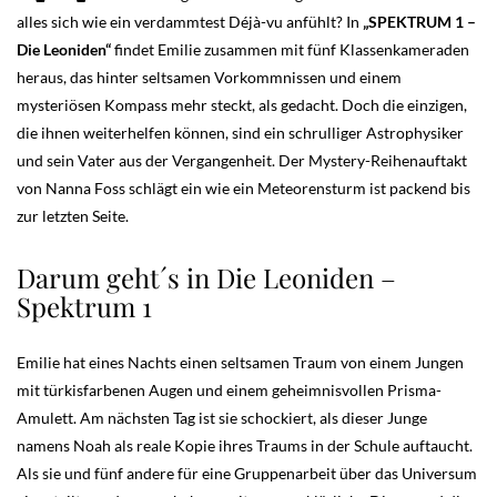
alles sich wie ein verdammtest Déjà-vu anfühlt? In
„SPEKTRUM 1 –
Die Leoniden“
findet Emilie zusammen mit fünf Klassenkameraden
heraus, das hinter seltsamen Vorkommnissen und einem
mysteriösen Kompass mehr steckt, als gedacht. Doch die einzigen,
die ihnen weiterhelfen können, sind ein schrulliger Astrophysiker
und sein Vater aus der Vergangenheit. Der Mystery-Reihenauftakt
von Nanna Foss schlägt ein wie ein Meteorensturm ist packend bis
zur letzten Seite.
Darum geht´s in Die Leoniden –
Spektrum 1
Emilie hat eines Nachts einen seltsamen Traum von einem Jungen
mit türkisfarbenen Augen und einem geheimnisvollen Prisma-
Amulett. Am nächsten Tag ist sie schockiert, als dieser Junge
namens Noah als reale Kopie ihres Traums in der Schule auftaucht.
Als sie und fünf andere für eine Gruppenarbeit über das Universum