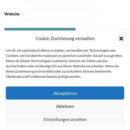
Website
Cookie-Zustimmung verwalten
Um dir ein optimales Erlebnis zu bieten, verwenden wir Technologien wie
Cookies, um Geräteinformationen zu speichern und/oder darauf zuzugreifen.
Wenn du diesen Technologien zustimmst, können wir Daten wie das
Surfverhalten oder eindeutige IDs auf dieser Website verarbeiten. Wenn du
deine Zustimmung nicht erteilst oder zurückziehst, können bestimmte
Merkmale und Funktionen beeinträchtigt werden.
Akzeptieren
STARTSEITE
ÜBER
Sie können die Erfassung Ihrer Daten durch Google Analytics
Ablehnen
MICH
KOOPERATIONEN
IMPRESSUM &
verhindern, indem Sie auf folgenden Link klicken. Es wird ein
DATENSCHUTZ
Opt-Out-Cookie gesetzt, der die Erfassung Ihrer Daten bei
Einstellungen ansehen
zukünftigen Besuchen dieser Website verhindert. Jetzt Google
Copyright 2021 durch Mutter & Söhnchen