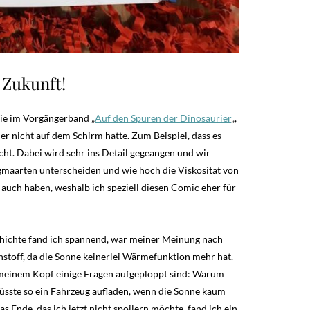
 Zukunft!
wie im Vorgängerband „
Auf den Spuren der Dinosaurier
„,
er nicht auf dem Schirm hatte. Zum Beispiel, dass es
cht. Dabei wird sehr ins Detail gegeangen und wir
maarten unterscheiden und wie hoch die Viskosität von
 auch haben, weshalb ich speziell diesen Comic eher für
schichte fand ich spannend, war meiner Meinung nach
stoff, da die Sonne keinerlei Wärmefunktion mehr hat.
n meinem Kopf einige Fragen aufgeploppt sind: Warum
üsste so ein Fahrzeug aufladen, wenn die Sonne kaum
 Ende, das ich jetzt nicht spoilern möchte, fand ich ein