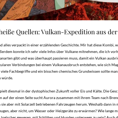
eiße Quellen: Vulkan-Expedition aus der
nd alles verpackt in einer erzählenden Geschichte. Mir hat diese Kombi, 
ußerdem konnte ich sehr viele Infos über Vulkane mitnehmen, die ich vorh
kanarten gibt und was überhaupt passieren muss, damit ein Vulkan ausbri
kularen Verbindungen bei einem Vulkanausbruch entstehen, wie sich Mag
n viele Fachbegriffe und ein bisschen chemisches Grundwissen sollte man
n würde.
pielt diesmal in der dystophischen Zukunft voller Eis und Kälte. Die Ge
nn auf der einen Seite sucht Aurora zusammen mit ihrem Team nach Brenn
n sie aber mit Solarzell betriebenen Fahrzeugen herum. Weshalb dann i
zeugen, aber nicht, um Wasser oder Heizgeräte zu erwärmen? Wie lange m
t logischer gewesen, mit Schlitten und Hunden unterwegs zu sein? Auch das