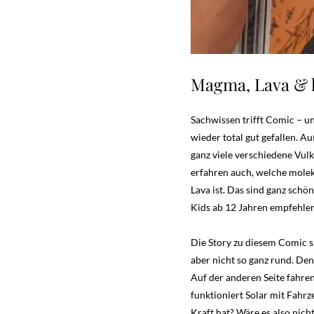
Magma, Lava & h
Sachwissen trifft Comic – u
wieder total gut gefallen. A
ganz viele verschiedene Vul
erfahren auch, welche mole
Lava ist. Das sind ganz schö
Kids ab 12 Jahren empfehle
Die Story zu diesem Comic s
aber nicht so ganz rund. De
Auf der anderen Seite fahre
funktioniert Solar mit Fahr
Kraft hat? Wäre es also nich