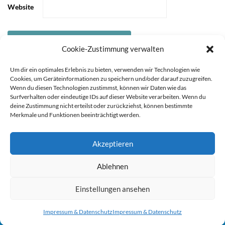
Website
Cookie-Zustimmung verwalten
Um dir ein optimales Erlebnis zu bieten, verwenden wir Technologien wie
Cookies, um Geräteinformationen zu speichern und/oder darauf zuzugreifen.
Wenn du diesen Technologien zustimmst, können wir Daten wie das
Surfverhalten oder eindeutige IDs auf dieser Website verarbeiten. Wenn du
deine Zustimmung nicht erteilst oder zurückziehst, können bestimmte
Merkmale und Funktionen beeinträchtigt werden.
Akzeptieren
Sie können die Erfassung Ihrer Daten durch Google Analytics
STARTSEITE
ÜBER
Ablehnen
MICH
KOOPERATIONEN
IMPRESSUM &
verhindern, indem Sie auf folgenden Link klicken. Es wird ein
DATENSCHUTZ
Opt-Out-Cookie gesetzt, der die Erfassung Ihrer Daten bei
Einstellungen ansehen
zukünftigen Besuchen dieser Website verhindert. Jetzt Google
Copyright 2021 durch Mutter & Söhnchen
Impressum & Datenschutz
Impressum & Datenschutz
Analytics deaktivieren:
Hier klicken um dich auszutragen.