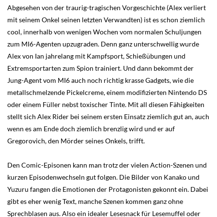
Abgesehen von der traurig-tragischen Vorgeschichte (Alex verliert
mit seinem Onkel seinen letzten Verwandten) ist es schon ziemlich
cool, innerhalb von wenigen Wochen vom normalen Schuljungen
zum MI6-Agenten upzugraden. Denn ganz unterschwellig wurde
Alex von Ian jahrelang mit Kampfsport, Schießübungen und
Extremsportarten zum Spion trainiert. Und dann bekommt der
Jung-Agent vom MI6 auch noch richtig krasse Gadgets, wie die
metallschmelzende Pickelcreme, einem modifizierten Nintendo DS
oder einem Füller nebst toxischer Tinte. Mit all diesen Fähigkeiten
stellt sich Alex Rider bei seinem ersten Einsatz ziemlich gut an, auch
wenn es am Ende doch ziemlich brenzlig wird und er auf
Gregorovich, den Mörder seines Onkels, trifft.
Den Comic-Episonen kann man trotz der vielen Action-Szenen und
kurzen Episodenwechseln gut folgen. Die Bilder von Kanako und
Yuzuru fangen die Emotionen der Protagonisten gekonnt ein. Dabei
gibt es eher wenig Text, manche Szenen kommen ganz ohne
Sprechblasen aus. Also ein idealer Lesesnack für Lesemuffel oder