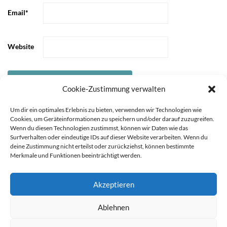
Email
*
Website
Cookie-Zustimmung verwalten
Um dir ein optimales Erlebnis zu bieten, verwenden wir Technologien wie
Cookies, um Geräteinformationen zu speichern und/oder darauf zuzugreifen.
Wenn du diesen Technologien zustimmst, können wir Daten wie das
Surfverhalten oder eindeutige IDs auf dieser Website verarbeiten. Wenn du
deine Zustimmung nicht erteilst oder zurückziehst, können bestimmte
Merkmale und Funktionen beeinträchtigt werden.
Akzeptieren
Sie können die Erfassung Ihrer Daten durch Google Analytics
STARTSEITE
ÜBER
Ablehnen
MICH
KOOPERATIONEN
IMPRESSUM &
verhindern, indem Sie auf folgenden Link klicken. Es wird ein
DATENSCHUTZ
Opt-Out-Cookie gesetzt, der die Erfassung Ihrer Daten bei