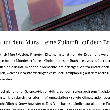
 auf dem Mars – eine Zukunft auf dem B
tlich Mars? Welche Planeten-Eigenschaften ähneln der Erde – und welc
nen beiden Monden erfahren Kinder in diesem Buch alles, was es über de
 in eine Zukunft, mit der die Menschheit mit riesigen Weltraumstationen
hren, welche Herausforderungen es bei der Stadtplanung auf dem Mars z
 werden.
abei nicht nur an Science-Fiction-Filme, sondern regen auch zum Nachd
 wirklich durch „Terraforming“ umgestalten – so wie Klimawandel reverse?
schaftliches Know-how steckt. Das Buch basiert nämlich auf aktuellen 
ran glaubt, dass wir Menschen jemals dazu in der Lage sein werden, den 