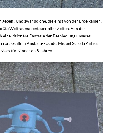
n geben! Und zwar solche, die einst von der Erde kamen.
größte Weltraumabenteuer aller Zeiten. Von der
h eine visionäre Fantasie der Bespiedlung unseres
errón, Guillem Anglada-Ecsudé, Miquel Sureda Anfres
Mars für Kinder ab 8 Jahren.