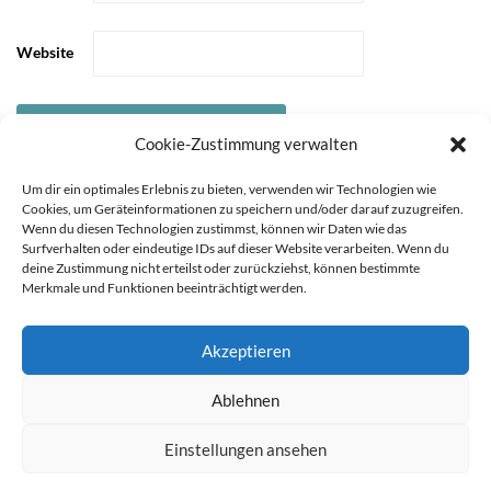
Website
Cookie-Zustimmung verwalten
Um dir ein optimales Erlebnis zu bieten, verwenden wir Technologien wie
Cookies, um Geräteinformationen zu speichern und/oder darauf zuzugreifen.
Wenn du diesen Technologien zustimmst, können wir Daten wie das
Surfverhalten oder eindeutige IDs auf dieser Website verarbeiten. Wenn du
deine Zustimmung nicht erteilst oder zurückziehst, können bestimmte
Merkmale und Funktionen beeinträchtigt werden.
Akzeptieren
Sie können die Erfassung Ihrer Daten durch Google Analytics
STARTSEITE
ÜBER
Ablehnen
MICH
KOOPERATIONEN
IMPRESSUM &
verhindern, indem Sie auf folgenden Link klicken. Es wird ein
DATENSCHUTZ
Opt-Out-Cookie gesetzt, der die Erfassung Ihrer Daten bei
Einstellungen ansehen
zukünftigen Besuchen dieser Website verhindert. Jetzt Google
Copyright 2021 durch Mutter & Söhnchen