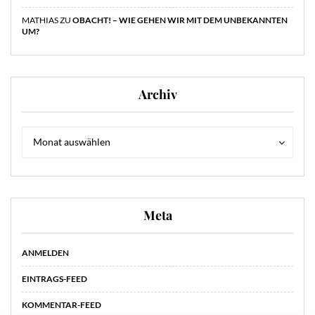
MATHIAS
ZU
OBACHT! – WIE GEHEN WIR MIT DEM UNBEKANNTEN
UM?
Archiv
Archiv
Archiv
Monat auswählen
Meta
ANMELDEN
EINTRAGS-FEED
KOMMENTAR-FEED