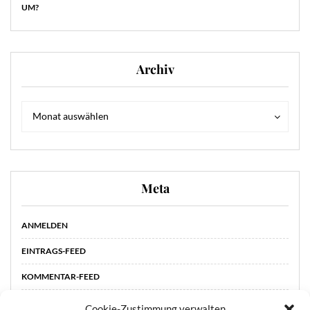
UM?
Archiv
Archiv
Archiv
Monat auswählen
Meta
ANMELDEN
EINTRAGS-FEED
KOMMENTAR-FEED
WORDPRESS.ORG
Cookie-Zustimmung verwalten