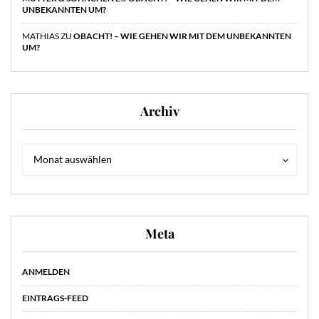
UNBEKANNTEN UM?
MATHIAS
ZU
OBACHT! – WIE GEHEN WIR MIT DEM UNBEKANNTEN
UM?
Archiv
Archiv
Archiv
Monat auswählen
Meta
ANMELDEN
EINTRAGS-FEED