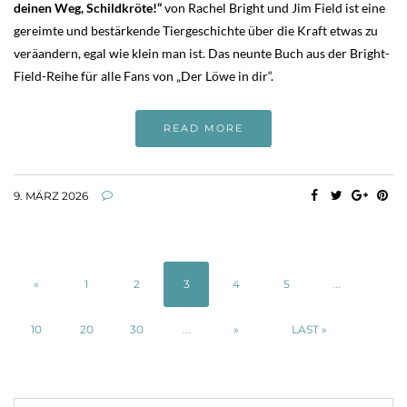
deinen Weg, Schildkröte!“
von Rachel Bright und Jim Field ist eine
gereimte und bestärkende Tiergeschichte über die Kraft etwas zu
veräandern, egal wie klein man ist. Das neunte Buch aus der Bright-
Field-Reihe für alle Fans von „Der Löwe in dir“.
READ MORE
9. MÄRZ 2026
«
1
2
3
4
5
...
10
20
30
...
»
LAST »