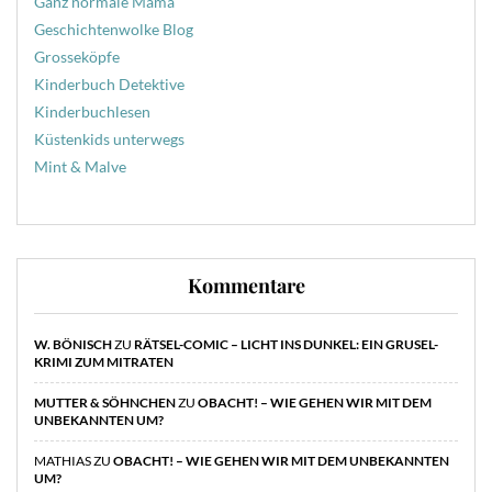
Ganz normale Mama
Geschichtenwolke Blog
Grosseköpfe
Kinderbuch Detektive
Kinderbuchlesen
Küstenkids unterwegs
Mint & Malve
Kommentare
W. BÖNISCH
ZU
RÄTSEL-COMIC – LICHT INS DUNKEL: EIN GRUSEL-
KRIMI ZUM MITRATEN
MUTTER & SÖHNCHEN
ZU
OBACHT! – WIE GEHEN WIR MIT DEM
UNBEKANNTEN UM?
MATHIAS
ZU
OBACHT! – WIE GEHEN WIR MIT DEM UNBEKANNTEN
UM?