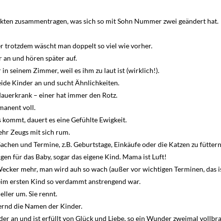
akten zusammentragen, was sich so mit Sohn Nummer zwei geändert hat.
r trotzdem wäscht man doppelt so viel wie vorher.
r an und hören später auf.
 in seinem Zimmer, weil es ihm zu laut ist (wirklich!).
ide Kinder an und sucht Ähnlichkeiten.
 dauerkrank – einer hat immer den Rotz.
manent voll.
kommt, dauert es eine Gefühlte Ewigkeit.
hr Zeugs mit sich rum.
achen und Termine, z.B. Geburtstage, Einkäufe oder die Katzen zu füttern
gen für das Baby, sogar das eigene Kind. Mama ist Luft!
cker mehr, man wird auh so wach (außer vor wichtigen Terminen, das is
beim ersten Kind so verdammt anstrengend war.
eller um. Sie rennt.
rnd die Namen der Kinder.
er an und ist erfüllt von Glück und Liebe, so ein Wunder zweimal vollbr