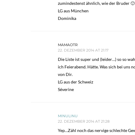
zumindestenst ähnlich, wie der Bruder 🙂
LG aus München
Dominika
MAMAOTR
22. DEZEMBER 2014 AT 21:17
Die Liste ist super und (leider…) so so w
ich Feierabend. Hätte. Was sich bei uns 
von Dir.
LG aus der Schweiz
Séverine
MINULINU
22. DEZEMBER 2014 AT 21:28
Yep…Zähl noch das nervige schlechte Gew