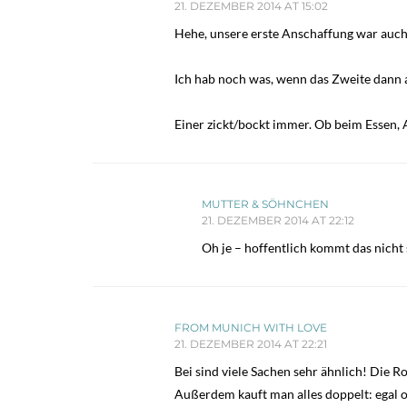
21. DEZEMBER 2014 AT 15:02
Hehe, unsere erste Anschaffung war auch
Ich hab noch was, wenn das Zweite dann a
Einer zickt/bockt immer. Ob beim Essen, 
MUTTER & SÖHNCHEN
21. DEZEMBER 2014 AT 22:12
Oh je – hoffentlich kommt das nicht s
FROM MUNICH WITH LOVE
21. DEZEMBER 2014 AT 22:21
Bei sind viele Sachen sehr ähnlich! Die 
Außerdem kauft man alles doppelt: egal 