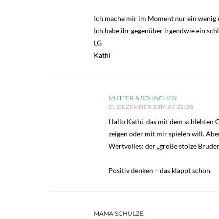
Ich mache mir im Moment nur ein wenig ei
Ich habe ihr gegenüber irgendwie ein sch
LG
Kathi
MUTTER & SÖHNCHEN
21. DEZEMBER 2014 AT 22:08
Hallo Kathi, das mit dem schlehten 
zeigen oder mit mir spielen will. Ab
Wertvolles: der „große stolze Bruder
Positiv denken – das klappt schon.
MAMA SCHULZE