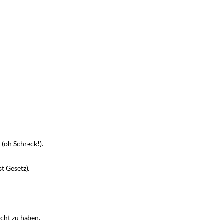
 (oh Schreck!).
t Gesetz).
acht zu haben.