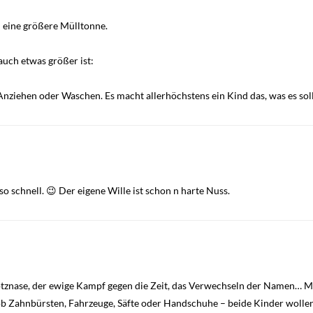
 eine größere Mülltonne.
uch etwas größer ist:
Anziehen oder Waschen. Es macht allerhöchstens ein Kind das, was es sol
o schnell. 😉 Der eigene Wille ist schon n harte Nuss.
Rotznase, der ewige Kampf gegen die Zeit, das Verwechseln der Namen… M
ob Zahnbürsten, Fahrzeuge, Säfte oder Handschuhe – beide Kinder wollen