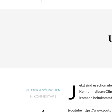
J
etzt sind es schon ü
MUTTER & SÖHNCHEN
Kennt ihr diesen Cli
14 KOMMENTARE
Iromann heimkommt 
[youtube https://www.yo