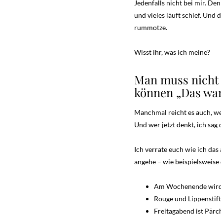
Jedenfalls nicht bei mir. Den
und vieles läuft schief. Und
rummotze.
Wisst ihr, was ich meine?
Man muss nicht 
können „Das war 
Manchmal reicht es auch, we
Und wer jetzt denkt, ich sag 
Ich verrate euch wie ich das
angehe – wie beispielsweise 
Am Wochenende wird n
Rouge und Lippenstift
Freitagabend ist Pär