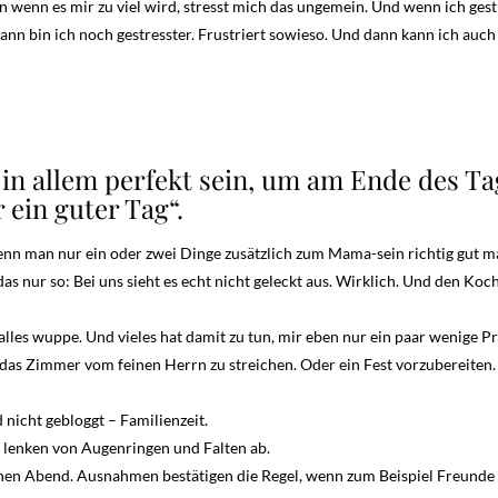
n wenn es mir zu viel wird, stresst mich das ungemein. Und wenn ich gestre
 dann bin ich noch gestresster. Frustriert sowieso. Und dann kann ich auc
in allem perfekt sein, um am Ende des Tag
ein guter Tag“.
nn man nur ein oder zwei Dinge zusätzlich zum Mama-sein richtig gut ma
das nur so: Bei uns sieht es echt nicht geleckt aus. Wirklich. Und den Koc
 alles wuppe. Und vieles hat damit zu tun, mir eben nur ein paar wenige P
das Zimmer vom feinen Herrn zu streichen. Oder ein Fest vorzubereiten. I
icht gebloggt – Familienzeit.
 lenken von Augenringen und Falten ab.
chen Abend. Ausnahmen bestätigen die Regel, wenn zum Beispiel Freunde 