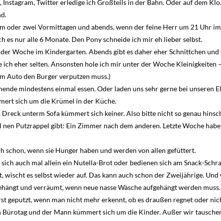
, Instagram, Twitter erledige ich Großteils in der Bahn. Oder auf dem Klo
nd.
m oder zwei Vormittagen und abends, wenn der feine Herr um 21 Uhr im B
h es nur alle 6 Monate. Den Pony schneide ich mir eh lieber selbst.
 der Woche im Kindergarten. Abends gibt es daher eher Schnittchen und 
 ich eher selten. Ansonsten hole ich mir unter der Woche Kleinigkeiten –
im Auto den Burger verputzen muss.)
nde mindestens einmal essen. Oder laden uns sehr gerne bei unseren El
ert sich um die Krümel in der Küche.
Dreck unterm Sofa kümmert sich keiner. Also bitte nicht so genau hinsc
 nen Putzrappel gibt: Ein Zimmer nach dem anderen. Letzte Woche habe
h schon, wenn sie Hunger haben und werden von allen gefüttert.
sich auch mal allein ein Nutella-Brot oder bedienen sich am Snack-Schr
 wischt es selbst wieder auf. Das kann auch schon der Zweijährige. Und 
ehängt und verräumt, wenn neue nasse Wäsche aufgehängt werden muss.
st geputzt, wenn man nicht mehr erkennt, ob es draußen regnet oder nic
 Bürotag und der Mann kümmert sich um die Kinder. Außer wir tauschen