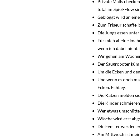
Private Mails checken
total im Spiel-Flow si
Gebloggt wird an eine
Zum Friseur schaffe ic
Die Jungs essen unter
Für mich alleine koche
wenn ich dabei nicht 
Wir gehen am Wochene
Der Saugroboter kümm
Um die Ecken und den 
Und wenn es doch mal
Ecken. Echt ey.
Die Katzen melden sic
Die Kinder schmieren 
Wer etwas umschüttet,
Wäsche wird erst abg
Die Fenster werden er
Am Mittwoch ist mein