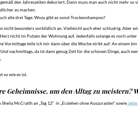
 gemäß den Jahreszeiten dekoriert. Dann muss man auch nicht mehr so v
ndlicher zu machen.
ch alle drei Tage. Wozu gibt es sonst Trockenshampoo?
les nicht besonders vorbildlich an. Vielleicht auch eher schludrig. Aber w
 Herz nicht im Putzen der Wohnung auf. Jedenfalls solange es noch unter
ne Vormittage teile ich mir dann über die Woche strikt auf: An einem b
Und nachmittags, da ist dann genug Zeit für die schönen Dinge, auch wen
.
 so wie es ist.
e Geheimnisse, um den Alltag zu meistern? W
 Sheila McCraith an „Tag 12“ in „Erziehen ohne Auszurasten“ sowie
Jett