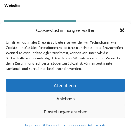
Website
Cookie-Zustimmung verwalten
Um dir ein optimales Erlebnis zu bieten, verwenden wir Technologien wie
Cookies, um Geräteinformationen zu speichern und/oder darauf zuzugreifen.
Wenn du diesen Technologien zustimmst, können wir Daten wie das
Surfverhalten oder eindeutige IDs auf dieser Website verarbeiten. Wenn du
deine Zustimmung nicht erteilst oder zurückziehst, können bestimmte
Merkmale und Funktionen beeinträchtigt werden.
Akzeptieren
STARTSEITE
ÜBER
Sie können die Erfassung Ihrer Daten durch Google Analytics
Ablehnen
MICH
KOOPERATIONEN
IMPRESSUM &
verhindern, indem Sie auf folgenden Link klicken. Es wird ein
DATENSCHUTZ
Opt-Out-Cookie gesetzt, der die Erfassung Ihrer Daten bei
Einstellungen ansehen
zukünftigen Besuchen dieser Website verhindert. Jetzt Google
Copyright 2021 durch Mutter & Söhnchen
Impressum & Datenschutz
Impressum & Datenschutz
Analytics deaktivieren:
Hier klicken um dich auszutragen.