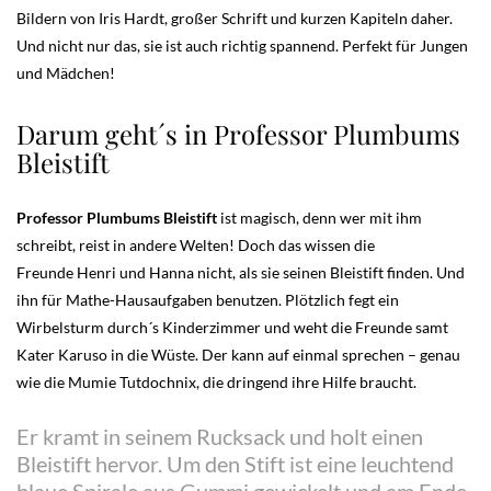
Bildern von Iris Hardt, großer Schrift und kurzen Kapiteln daher.
Und nicht nur das, sie ist auch richtig spannend. Perfekt für Jungen
und Mädchen!
Darum geht´s in Professor Plumbums
Bleistift
Professor Plumbums Bleistift
ist magisch, denn wer mit ihm
schreibt, reist in andere Welten! Doch das wissen die
Freunde Henri und Hanna nicht, als sie seinen Bleistift finden. Und
ihn für Mathe-Hausaufgaben benutzen. Plötzlich fegt ein
Wirbelsturm durch´s Kinderzimmer und weht die Freunde samt
Kater Karuso in die Wüste. Der kann auf einmal sprechen – genau
wie die Mumie Tutdochnix, die dringend ihre Hilfe braucht.
Er kramt in seinem Rucksack und holt einen
Bleistift hervor. Um den Stift ist eine leuchtend
blaue Spirale aus Gummi gewickelt und am Ende