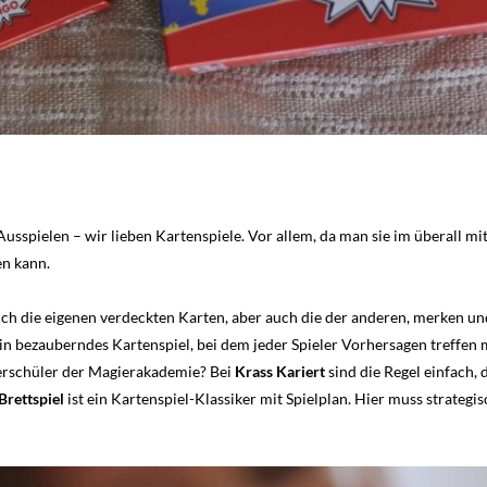
Ausspielen – wir lieben Kartenspiele. Vor allem, da man sie im überall 
en kann.
h die eigenen verdeckten Karten, aber auch die der anderen, merken und
in bezauberndes Kartenspiel, bei dem jeder Spieler Vorhersagen treffen m
erschüler der Magierakademie? Bei
Krass Kariert
sind die Regel einfach,
Brettspiel
ist ein Kartenspiel-Klassiker mit Spielplan. Hier muss strate