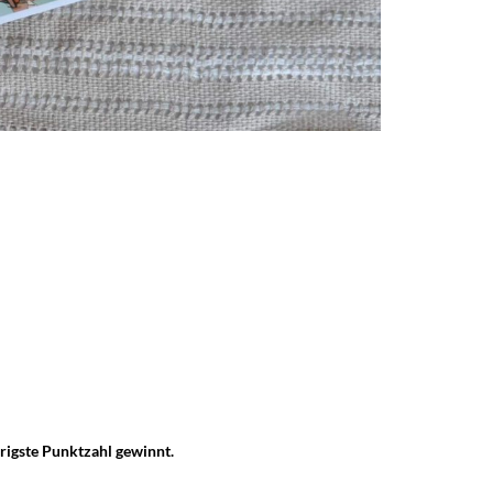
drigste Punktzahl gewinnt.