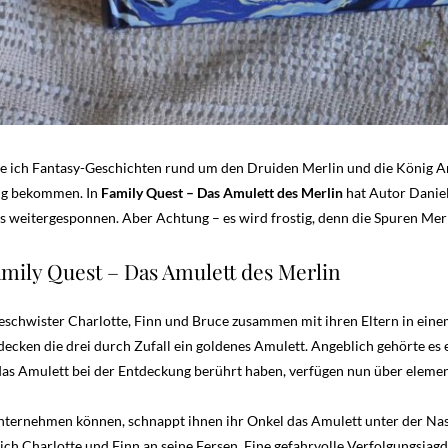
be ich Fantasy-Geschichten rund um den Druiden Merlin und die König 
nug bekommen. In
Family Quest – Das Amulett des Merlin
hat Autor Danie
s weitergesponnen. Aber Achtung – es wird frostig, denn die Spuren Mer
mily Quest – Das Amulett des Merlin
Geschwister Charlotte, Finn und Bruce zusammen mit ihren Eltern in ein
ecken die drei durch Zufall ein goldenes Amulett. Angeblich gehörte es 
e das Amulett bei der Entdeckung berührt haben, verfügen nun über elemen
nternehmen können, schnappt ihnen ihr Onkel das Amulett unter der Nas
sich Charlotte und Finn an seine Fersen. Eine gefahrvolle Verfolgungsjagd 