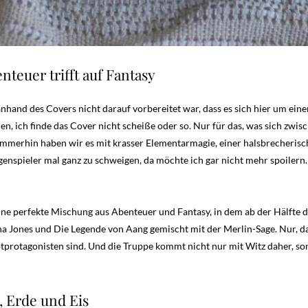
nteuer trifft auf Fantasy
 anhand des Covers nicht darauf vorbereitet war, dass es sich hier um e
hen, ich finde das Cover nicht scheiße oder so. Nur für das, was sich zwi
 immerhin haben wir es mit krasser Elementarmagie, einer halsbrecher
enspieler mal ganz zu schweigen, da möchte ich gar nicht mehr spoilern. 
eine perfekte Mischung aus Abenteuer und Fantasy, in dem ab der Hälfte 
na Jones und Die Legende von Aang gemischt mit der Merlin-Sage. Nur, d
protagonisten sind. Und die Truppe kommt nicht nur mit Witz daher, so
, Erde und Eis