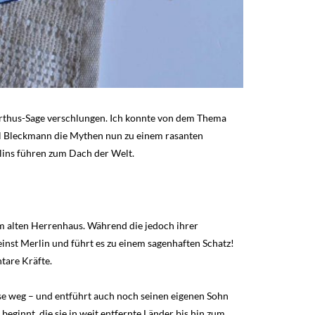
Arthus-Sage verschlungen. Ich konnte von dem Thema
l Bleckmann die Mythen nun zu einem rasanten
lins führen zum Dach der Welt.
em alten Herrenhaus. Während die jedoch ihrer
einst Merlin und führt es zu einem sagenhaften Schatz!
tare Kräfte.
e weg – und entführt auch noch seinen eigenen Sohn
beginnt, die sie in weit entfernte Länder bis hin zum