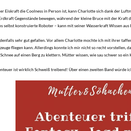
er Eiskraft die Coolness in Person ist, kann Charlotte sich dank der Lu
rdkraft Gegenstände bewegen, während der kleine Bruce mit der Kraft d
ns selbst konstruierte Roboter – kann mit seiner Wasserkraft Wissen aus
enfalls sehr gut gefallen. Vor allem Charlotte mochte ich mit ihrer taf
euge fliegen kann. Allerdings konnte ich mir nicht so recht vorstellen, d
chnee auf einen Berg zu klettern. Mütter wissen, wie sau schwer so ein K
teuer ist wirklich Schweiß treibend! Über einen zweiten Band würde ic