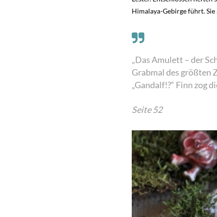
Himalaya-Gebirge führt. Sie
„Das Amulett – der Sch
Grabmal des größten Za
„Gandalf!?“ Finn zog d
Seite 52