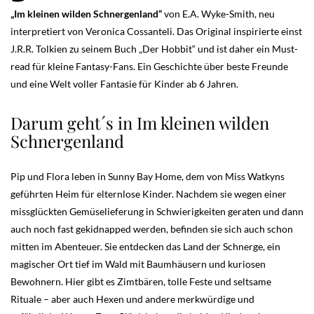
„Im kleinen wilden Schnergenland“
von E.A. Wyke-Smith, neu
interpretiert von Veronica Cossanteli. Das Original inspirierte einst
J.R.R. Tolkien zu seinem Buch „Der Hobbit“ und ist daher ein Must-
read für kleine Fantasy-Fans. Ein Geschichte über beste Freunde
und eine Welt voller Fantasie für Kinder ab 6 Jahren.
Darum geht´s in Im kleinen wilden
Schnergenland
Pip und Flora leben in Sunny Bay Home, dem von Miss Watkyns
geführten Heim für elternlose Kinder. Nachdem sie wegen einer
missglückten Gemüselieferung in Schwierigkeiten geraten und dann
auch noch fast gekidnapped werden, befinden sie sich auch schon
mitten im Abenteuer. Sie entdecken das Land der Schnerge, ein
magischer Ort tief im Wald mit Baumhäusern und kuriosen
Bewohnern. Hier gibt es Zimtbären, tolle Feste und seltsame
Rituale – aber auch Hexen und andere merkwürdige und