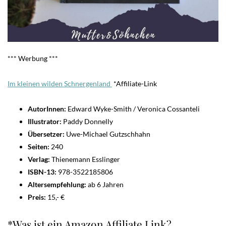
*** Werbung ***
Im kleinen wilden Schnergenland
*Affiliate-Link
AutorInnen:
Edward Wyke-Smith / Veronica Cossanteli
Illustrator:
Paddy Donnelly
Übersetzer:
Uwe-Michael Gutzschhahn
Seiten:
240
Verlag:
Thienemann Esslinger
ISBN-13:
978-3522185806
Altersempfehlung:
ab 6 Jahren
Preis:
15,- €
*Was ist ein Amazon Affiliate Link?