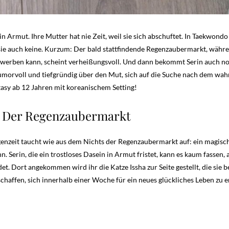
 in Armut. Ihre Mutter hat nie Zeit, weil sie sich abschuftet. In Taekwondo 
sie auch keine. Kurzum: Der bald stattfindende Regenzaubermarkt, wäh
rwerben kann, scheint verheißungsvoll. Und dann bekommt Serin auch no
morvoll und tiefgründig über den Mut, sich auf die Suche nach dem wah
asy ab 12 Jahren mit koreanischem Setting!
n Der Regenzaubermarkt
genzeit taucht wie aus dem Nichts der Regenzaubermarkt auf: ein magisc
 Serin, die ein trostloses Dasein in Armut fristet, kann es kaum fassen, 
 Dort angekommen wird ihr die Katze Issha zur Seite gestellt, die sie be
 schaffen, sich innerhalb einer Woche für ein neues glückliches Leben zu