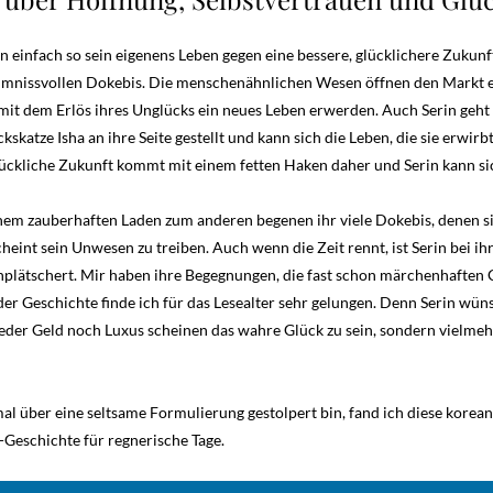
n einfach so sein eigenens Leben gegen eine bessere, glücklichere Zuku
mnissvollen Dokebis. Die menschenähnlichen Wesen öffnen den Markt ei
it dem Erlös ihres Unglücks ein neues Leben erwerden. Auch Serin geht 
kskatze Isha an ihre Seite gestellt und kann sich die Leben, die sie erwirb
lückliche Zukunft kommt mit einem fetten Haken daher und Serin kann sic
em zauberhaften Laden zum anderen begenen ihr viele Dokebis, denen sie 
eint sein Unwesen zu treiben. Auch wenn die Zeit rennt, ist Serin bei ih
inplätschert. Mir haben ihre Begegnungen, die fast schon märchenhaften 
er Geschichte finde ich für das Lesealter sehr gelungen. Denn Serin wünsc
er Geld noch Luxus scheinen das wahre Glück zu sein, sondern vielmehr
al über eine seltsame Formulierung gestolpert bin, fand ich diese korea
-Geschichte für regnerische Tage.