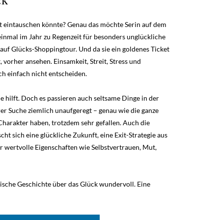
nft eintauschen könnte? Genau das möchte Serin auf dem
nmal im Jahr zu Regenzeit für besonders unglückliche
auf Glücks-Shoppingtour. Und da sie ein goldenes Ticket
t, vorher ansehen. Einsamkeit, Streit, Stress und
h einfach nicht entscheiden.
hilft. Doch es passieren auch seltsame Dinge in der
rer Suche ziemlich unaufgeregt – genau wie die ganze
Charakter haben, trotzdem sehr gefallen. Auch die
ht sich eine glückliche Zukunft, eine Exit-Strategie aus
 wertvolle Eigenschaften wie Selbstvertrauen, Mut,
nische Geschichte über das Glück wundervoll. Eine