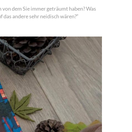
en von dem Sie immer geträumt haben? Was
f das andere sehr neidisch wären?“