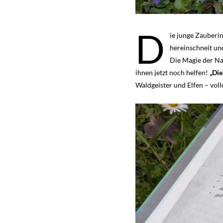
D
ie junge Zauberin
hereinschneit und
Die Magie der Na
ihnen jetzt noch helfen!
„Die
Waldgeister und Elfen – vo