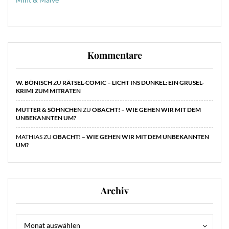
Kommentare
W. BÖNISCH
ZU
RÄTSEL-COMIC – LICHT INS DUNKEL: EIN GRUSEL-
KRIMI ZUM MITRATEN
MUTTER & SÖHNCHEN
ZU
OBACHT! – WIE GEHEN WIR MIT DEM
UNBEKANNTEN UM?
MATHIAS
ZU
OBACHT! – WIE GEHEN WIR MIT DEM UNBEKANNTEN
UM?
Archiv
Archiv
Archiv
Monat auswählen