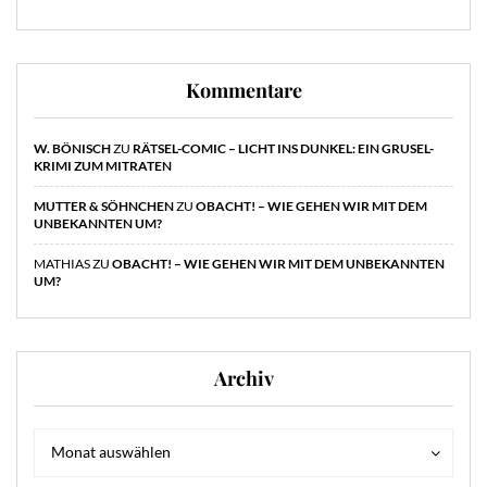
Kommentare
W. BÖNISCH
ZU
RÄTSEL-COMIC – LICHT INS DUNKEL: EIN GRUSEL-
KRIMI ZUM MITRATEN
MUTTER & SÖHNCHEN
ZU
OBACHT! – WIE GEHEN WIR MIT DEM
UNBEKANNTEN UM?
MATHIAS
ZU
OBACHT! – WIE GEHEN WIR MIT DEM UNBEKANNTEN
UM?
Archiv
Archiv
Archiv
Monat auswählen