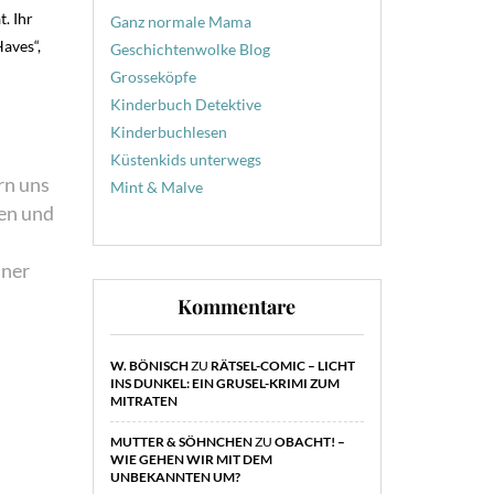
t. Ihr
Ganz normale Mama
aves“,
Geschichtenwolke Blog
Grosseköpfe
Kinderbuch Detektive
Kinderbuchlesen
Küstenkids unterwegs
rn uns
Mint & Malve
ren und
iner
Kommentare
W. BÖNISCH
ZU
RÄTSEL-COMIC – LICHT
INS DUNKEL: EIN GRUSEL-KRIMI ZUM
MITRATEN
MUTTER & SÖHNCHEN
ZU
OBACHT! –
WIE GEHEN WIR MIT DEM
UNBEKANNTEN UM?