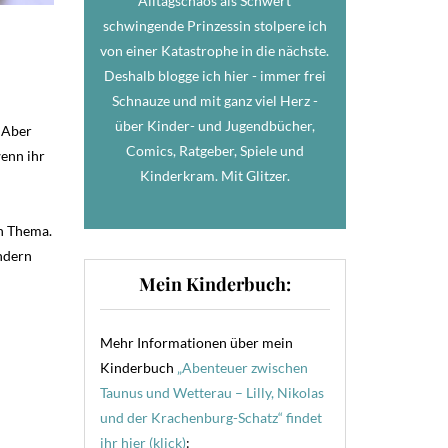
Alltagschaos als Schwert
schwingende Prinzessin stolpere ich
von einer Katastrophe in die nächste.
Deshalb blogge ich hier - immer frei
Schnauze und mit ganz viel Herz -
über Kinder- und Jugendbücher,
 Aber
Comics, Ratgeber, Spiele und
wenn ihr
Kinderkram. Mit Glitzer.
en Thema.
ondern
Mein Kinderbuch:
Mehr Informationen über mein
Kinderbuch
„Abenteuer zwischen
Taunus und Wetterau – Lilly, Nikolas
und der Krachenburg-Schatz“ findet
ihr hier (klick)
: