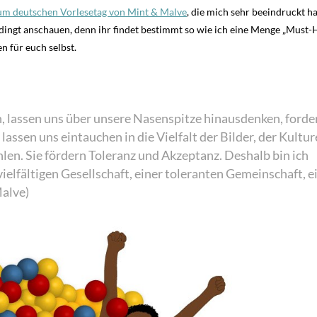
um deutschen Vorlesetag von Mint & Malve
, die mich sehr beeindruckt ha
ingt anschauen, denn ihr findet bestimmt so wie ich eine Menge „Must-H
n für euch selbst.
, lassen uns über unsere Nasenspitze hinausdenken, forde
assen uns eintauchen in die Vielfalt der Bilder, der Kultu
hlen. Sie fördern Toleranz und Akzeptanz. Deshalb bin ich
ielfältigen Gesellschaft, einer toleranten Gemeinschaft, e
Malve)