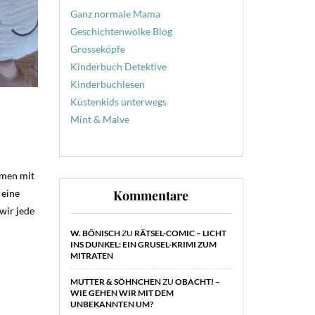
Ganz normale Mama
Geschichtenwolke Blog
Grosseköpfe
Kinderbuch Detektive
Kinderbuchlesen
Küstenkids unterwegs
Mint & Malve
mmen mit
Kommentare
 eine
wir jede
W. BÖNISCH
ZU
RÄTSEL-COMIC – LICHT
INS DUNKEL: EIN GRUSEL-KRIMI ZUM
MITRATEN
MUTTER & SÖHNCHEN
ZU
OBACHT! –
WIE GEHEN WIR MIT DEM
UNBEKANNTEN UM?