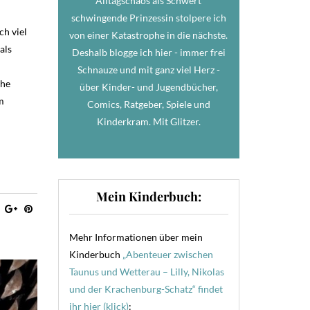
Alltagschaos als Schwert
schwingende Prinzessin stolpere ich
ch viel
von einer Katastrophe in die nächste.
als
Deshalb blogge ich hier - immer frei
Schnauze und mit ganz viel Herz -
ihe
über Kinder- und Jugendbücher,
m
Comics, Ratgeber, Spiele und
Kinderkram. Mit Glitzer.
Mein Kinderbuch:
Mehr Informationen über mein
Kinderbuch
„Abenteuer zwischen
Taunus und Wetterau – Lilly, Nikolas
und der Krachenburg-Schatz“ findet
ihr hier (klick)
: