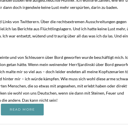
anderstoben wie aufgescheuchte Hühner. Ich wollte erzählen, wie wir ü
ir dann doch irgendwie keine Lust mehr verspürten, darin zu baden.
nd Links von Twitterern. Über die rechtsextremen Ausschreitungen gegen
l.Ich las Berichte aus Flüchtlingslagern. Und ich hatte keine Lust mehr, 
ch war entsetzt, wütend und traurig über all das was ich da las. Und ein
 weinte und von Schleusern über Bord geworfen wurde beschäftigt mich. I
uation getan hätte. Wenn mein weinender HerrSjardinski über Bord geworf
Ich malte mir so viel aus – doch leider endeten all meine Kopfszenarien t
end hinter mir – ich würde kämpfen. Wie muss sich wohl diese arme schw
rten Menschen, die so etwas mit angesehen, mit erlebt haben oder direkt
nken sie wohl von uns Deutschen, wenn sie dann mit Steinen, Feuer und
die andere. Das kann nicht sein!
READ MORE