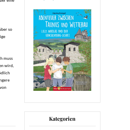
ber eine
über so
ige
ch muss
en wird,
ödlich
angere
 von
Kategorien