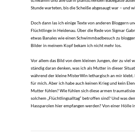
schwamm und alle darin plantschenden Badegäste ausein
Stunde warteten, bis die Scheiße abgesaugt war – und w
Doch dann las ich einige Texte von anderen Bloggern u
Flüchtlinge in Heidenau. Über die Rede von Sigmar Gabrie
etwas Banales wie einen Schwimmbadbesuch zu bloggen. I
Bilder in meinem Kopf bekam ich nicht mehr los.
Vor allem das Bild von dem kleinen Jungen, der zu viel
ständig daran denken, was ich als Mutter in dieser Sit
während der kleine MisterWin lethargisch an mir klebt. 
für mich. Aber ich habe auch keinen Krieg und kein El
Mutter fühlen? Wie fühlen sich diese armen traumatisie
solchem „Flüchtlingsalltag“ betroffen sind? Und was de
Hassparolen hier empfangen werden? Von einer Hölle in 