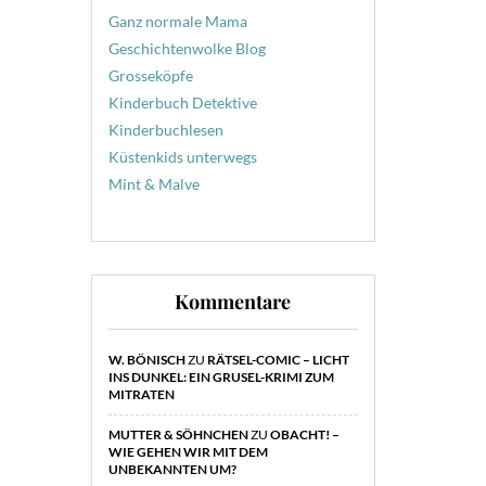
Ganz normale Mama
Geschichtenwolke Blog
Grosseköpfe
Kinderbuch Detektive
Kinderbuchlesen
Küstenkids unterwegs
Mint & Malve
Kommentare
W. BÖNISCH
ZU
RÄTSEL-COMIC – LICHT
INS DUNKEL: EIN GRUSEL-KRIMI ZUM
MITRATEN
MUTTER & SÖHNCHEN
ZU
OBACHT! –
WIE GEHEN WIR MIT DEM
UNBEKANNTEN UM?