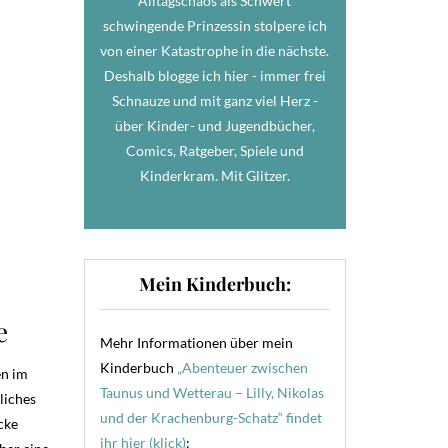
Alltagschaos als Schwert
schwingende Prinzessin stolpere ich
von einer Katastrophe in die nächste.
Deshalb blogge ich hier - immer frei
Schnauze und mit ganz viel Herz -
über Kinder- und Jugendbücher,
Comics, Ratgeber, Spiele und
Kinderkram. Mit Glitzer.
Mein Kinderbuch:
e
Mehr Informationen über mein
Kinderbuch
„Abenteuer zwischen
en im
Taunus und Wetterau – Lilly, Nikolas
liches
und der Krachenburg-Schatz“ findet
cke
ihr hier (klick)
: