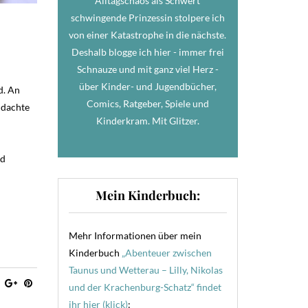
Alltagschaos als Schwert
schwingende Prinzessin stolpere ich
von einer Katastrophe in die nächste.
Deshalb blogge ich hier - immer frei
Schnauze und mit ganz viel Herz -
über Kinder- und Jugendbücher,
d. An
Comics, Ratgeber, Spiele und
 dachte
Kinderkram. Mit Glitzer.
nd
Mein Kinderbuch:
Mehr Informationen über mein
Kinderbuch
„Abenteuer zwischen
Taunus und Wetterau – Lilly, Nikolas
und der Krachenburg-Schatz“ findet
ihr hier (klick)
: