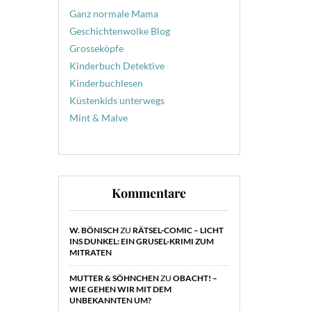
Ganz normale Mama
Geschichtenwolke Blog
Grosseköpfe
Kinderbuch Detektive
Kinderbuchlesen
Küstenkids unterwegs
Mint & Malve
Kommentare
W. BÖNISCH
ZU
RÄTSEL-COMIC – LICHT
INS DUNKEL: EIN GRUSEL-KRIMI ZUM
MITRATEN
MUTTER & SÖHNCHEN
ZU
OBACHT! –
WIE GEHEN WIR MIT DEM
UNBEKANNTEN UM?