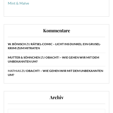
Mint & Malve
Kommentare
W. BÖNISCH
ZU
RÄTSEL-COMIC – LICHT INS DUNKEL: EIN GRUSEL-
KRIMI ZUM MITRATEN
MUTTER & SÖHNCHEN
ZU
OBACHT! – WIE GEHEN WIR MIT DEM
UNBEKANNTEN UM?
MATHIAS
ZU
OBACHT! – WIE GEHEN WIR MIT DEM UNBEKANNTEN
UM?
Archiv
Archiv
Archiv