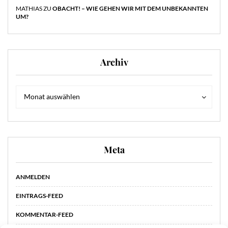
MATHIAS
ZU
OBACHT! – WIE GEHEN WIR MIT DEM UNBEKANNTEN
UM?
Archiv
Archiv
Archiv
Monat auswählen
Meta
ANMELDEN
EINTRAGS-FEED
KOMMENTAR-FEED