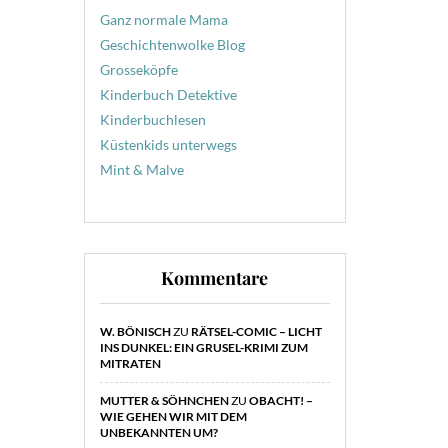
Ganz normale Mama
Geschichtenwolke Blog
Grosseköpfe
Kinderbuch Detektive
Kinderbuchlesen
Küstenkids unterwegs
Mint & Malve
Kommentare
W. BÖNISCH
ZU
RÄTSEL-COMIC – LICHT
INS DUNKEL: EIN GRUSEL-KRIMI ZUM
MITRATEN
MUTTER & SÖHNCHEN
ZU
OBACHT! –
WIE GEHEN WIR MIT DEM
UNBEKANNTEN UM?