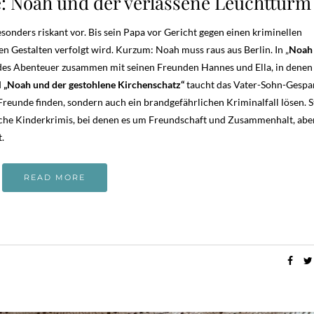
: Noah und der verlassene Leuchtturm
onders riskant vor. Bis sein Papa vor Gericht gegen einen kriminellen
en Gestalten verfolgt wird. Kurzum: Noah muss raus aus Berlin. In „
Noah 
des Abenteuer zusammen mit seinen Freunden Hannes und Ella, in denen 
d
„Noah und der gestohlene Kirchenschatz“
taucht das Vater-Sohn-Gespa
reunde finden, sondern auch ein brandgefährlichen Kriminalfall lösen. S
iche Kinderkrimis, bei denen es um Freundschaft und Zusammenhalt, abe
.
READ MORE