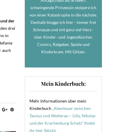
Alltagschaos als Schwert
schwingende Prinzessin stolpere ich
von einer Katastrophe in die nächste.
und der
Deshalb blogge ich hier - immer frei
den drei
Schnauze und mit ganz viel Herz -
nn in
über Kinder- und Jugendbücher,
tefanie
Comics, Ratgeber, Spiele und
r auch
Kinderkram. Mit Glitzer.
Mein Kinderbuch:
Mehr Informationen über mein
Kinderbuch
„Abenteuer zwischen
Taunus und Wetterau – Lilly, Nikolas
und der Krachenburg-Schatz“ findet
ihr hier (klick)
: