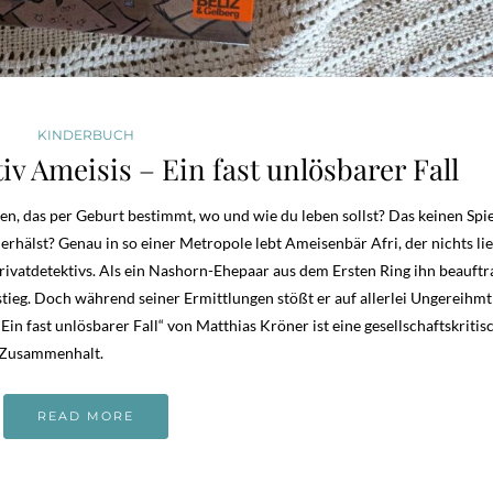
KINDERBUCH
v Ameisis – Ein fast unlösbarer Fall
en, das per Geburt bestimmt, wo und wie du leben sollst? Das keinen Sp
erhälst? Genau in so einer Metropole lebt Ameisenbär Afri, der nichts li
rivatdetektivs. Als ein Nashorn-Ehepaar aus dem Ersten Ring ihn beauftra
fstieg. Doch während seiner Ermittlungen stößt er auf allerlei Ungereihmt
in fast unlösbarer Fall“ von Matthias Kröner ist eine gesellschaftskritis
d Zusammenhalt.
READ MORE