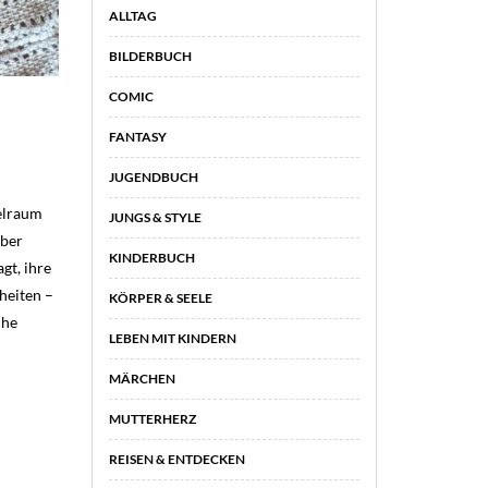
ALLTAG
BILDERBUCH
COMIC
FANTASY
JUGENDBUCH
ielraum
JUNGS & STYLE
eber
KINDERBUCH
gt, ihre
heiten –
KÖRPER & SEELE
che
LEBEN MIT KINDERN
MÄRCHEN
MUTTERHERZ
REISEN & ENTDECKEN