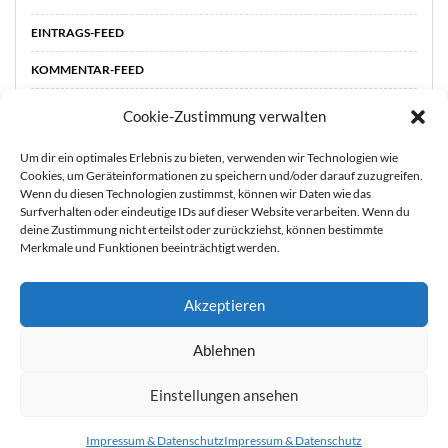
EINTRAGS-FEED
KOMMENTAR-FEED
WORDPRESS.ORG
Cookie-Zustimmung verwalten
Um dir ein optimales Erlebnis zu bieten, verwenden wir Technologien wie
Cookies, um Geräteinformationen zu speichern und/oder darauf zuzugreifen.
Wenn du diesen Technologien zustimmst, können wir Daten wie das
Surfverhalten oder eindeutige IDs auf dieser Website verarbeiten. Wenn du
deine Zustimmung nicht erteilst oder zurückziehst, können bestimmte
Merkmale und Funktionen beeinträchtigt werden.
Akzeptieren
Sie können die Erfassung Ihrer Daten durch Google Analytics
STARTSEITE
ÜBER
Ablehnen
MICH
KOOPERATIONEN
IMPRESSUM &
verhindern, indem Sie auf folgenden Link klicken. Es wird ein
DATENSCHUTZ
Opt-Out-Cookie gesetzt, der die Erfassung Ihrer Daten bei
Einstellungen ansehen
zukünftigen Besuchen dieser Website verhindert. Jetzt Google
Copyright 2021 durch Mutter & Söhnchen
Impressum & Datenschutz
Impressum & Datenschutz
Analytics deaktivieren:
Hier klicken um dich auszutragen.