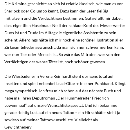
Die Kriminalgeschichte an sich ist relativ klassisch, wie man es von
Sherlock oder Columbo kennt. Dazu kann der Leser fleißig
miträtseln und die Verdächtigen bestimmen. Gut gefällt mir dabei,
dass eigentlich Haselmaus Nelli der schlaue Kopf des Messerwerfer
Duos ist und Trude im Alltag die eigentliche Assistentin zu sein
scheint. Allerdings hätte ich mir noch eine schöne Illustration aller
Zirkusmitglieder gewünscht, da man sich nur schwer merken kann,
wer nun Tier oder Mensch ist. So wäre das Mitraten, wer von den
Verdächtigen der wahre Täter ist, noch schöner gewesen.
Die Wiesbadenerin Verena Reinhardt steht übrigens total auf
Insekten und spielt nebenbei Lead-Gitarre in einer Punkband. Klingt
mega sympathisch. Ich freu mich schon auf das nächste Buch und
habe mal ihren Deputroman „Der Hummelreiter Friedrich
Löwenmaul“ auf unsere Wunschliste gesetzt. Und ich bekomme
gerade richtig Lust auf ein neues Tattoo – ein Hirschkäfer steht ja
sowieso auf meiner Tattoowunschliste. Vielleicht als
Gewichtheber?