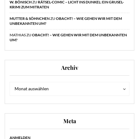
W. BÖNISCH
ZU
RÄTSEL-COMIC – LICHT INS DUNKEL: EIN GRUSEL-
KRIMI ZUM MITRATEN
MUTTER & SÖHNCHEN
ZU
OBACHT! – WIE GEHEN WIR MIT DEM
UNBEKANNTEN UM?
MATHIAS
ZU
OBACHT! – WIE GEHEN WIR MIT DEM UNBEKANNTEN
UM?
Archiv
Archiv
Archiv
Monat auswählen
Meta
ANMELDEN