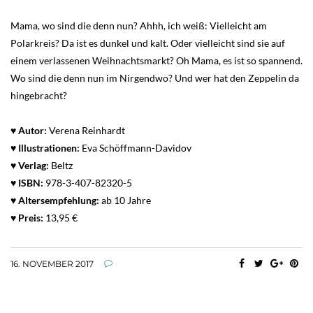
Mama, wo sind die denn nun? Ahhh, ich weiß: Vielleicht am
Polarkreis? Da ist es dunkel und kalt. Oder vielleicht sind sie auf
einem verlassenen Weihnachtsmarkt? Oh Mama, es ist so spannend.
Wo sind die denn nun im Nirgendwo? Und wer hat den Zeppelin da
hingebracht?
♥ Autor:
Verena Reinhardt
♥ Illustrationen:
Eva Schöffmann-Davidov
♥ Verlag:
Beltz
♥
ISBN:
978-3-407-82320-5
♥
Altersempfehlung:
ab 10 Jahre
♥
Preis:
13,95 €
16. NOVEMBER 2017