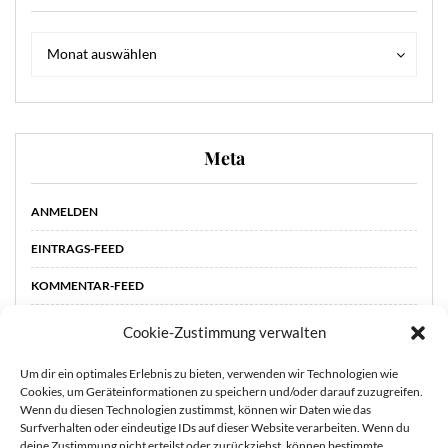
Archiv
Archiv
Monat auswählen
Meta
ANMELDEN
EINTRAGS-FEED
KOMMENTAR-FEED
WORDPRESS.ORG
Cookie-Zustimmung verwalten
Um dir ein optimales Erlebnis zu bieten, verwenden wir Technologien wie
Cookies, um Geräteinformationen zu speichern und/oder darauf zuzugreifen.
Wenn du diesen Technologien zustimmst, können wir Daten wie das
Surfverhalten oder eindeutige IDs auf dieser Website verarbeiten. Wenn du
deine Zustimmung nicht erteilst oder zurückziehst, können bestimmte