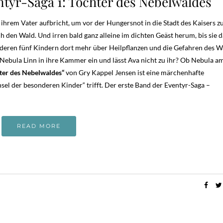
tyr-Saga 1: Tochter des Nebelwaldes
hrem Vater aufbricht, um vor der Hungersnot in die Stadt des Kaisers zu 
den Wald. Und irren bald ganz alleine im dichten Geäst herum, bis sie 
deren fünf Kindern dort mehr über Heilpflanzen und die Gefahren des W
ebula Linn in ihre Kammer ein und lässt Ava nicht zu ihr? Ob Nebula a
ter des Nebelwaldes“
von Gry Kappel Jensen ist eine märchenhafte
nsel der besonderen Kinder“ trifft. Der erste Band der Eventyr-Saga –
READ MORE