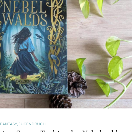
FANTASY
,
JUGENDBUCH