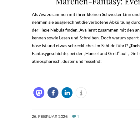
Märchen-Fantasy: Even
Als Ava zusammen mit ihrer kleinen Schwester Linn und i
nehmen sie ausgerechnet die verbotene Abkürzung durch 
der Hexe Nebula finden. Ava lernt zusammen mit den an
kennen sowie Lesen und Schreiben. Doch warum sperrt N
böse ist und etwas schreckliches im Schilde führt?
„Toch
Fantasygeschichte, bei der „Hänsel und Gretl“ auf „Die I
atmosphärisch, düster und fesselnd!
26. FEBRUAR 2026
1