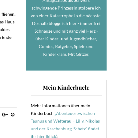
Alltagschaos als Schwert
schwingende Prinzessin stolpere ich
fliehen,
von einer Katastrophe in die nächste.
das Haus
Deshalb blogge ich hier - immer frei
aldes
Schnauze und mit ganz viel Herz -
m Ende
über Kinder- und Jugendbücher,
Comics, Ratgeber, Spiele und
Kinderkram. Mit Glitzer.
Mein Kinderbuch:
Mehr Informationen über mein
Kinderbuch
„Abenteuer zwischen
Taunus und Wetterau – Lilly, Nikolas
und der Krachenburg-Schatz“ findet
ihr hier (klick)
: