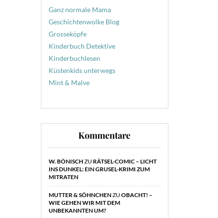
Ganz normale Mama
Geschichtenwolke Blog
Grosseköpfe
Kinderbuch Detektive
Kinderbuchlesen
Küstenkids unterwegs
Mint & Malve
Kommentare
W. BÖNISCH
ZU
RÄTSEL-COMIC – LICHT
INS DUNKEL: EIN GRUSEL-KRIMI ZUM
MITRATEN
MUTTER & SÖHNCHEN
ZU
OBACHT! –
WIE GEHEN WIR MIT DEM
UNBEKANNTEN UM?