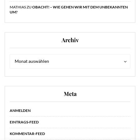
MATHIAS
ZU
OBACHT! – WIE GEHEN WIR MIT DEM UNBEKANNTEN
UM?
Archiv
Archiv
Archiv
Monat auswählen
Meta
ANMELDEN
EINTRAGS-FEED
KOMMENTAR-FEED