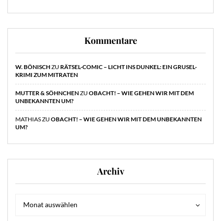
Kommentare
W. BÖNISCH
ZU
RÄTSEL-COMIC – LICHT INS DUNKEL: EIN GRUSEL-
KRIMI ZUM MITRATEN
MUTTER & SÖHNCHEN
ZU
OBACHT! – WIE GEHEN WIR MIT DEM
UNBEKANNTEN UM?
MATHIAS
ZU
OBACHT! – WIE GEHEN WIR MIT DEM UNBEKANNTEN
UM?
Archiv
Archiv
Archiv
Monat auswählen