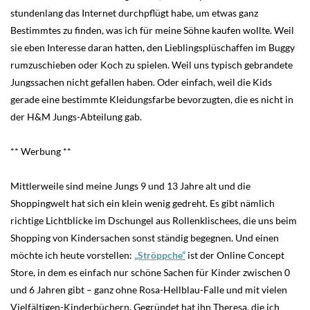
stundenlang das Internet durchpflügt habe, um etwas ganz
Bestimmtes zu finden, was ich für meine Söhne kaufen wollte. Weil
sie eben Interesse daran hatten, den Lieblingsplüschaffen im Buggy
rumzuschieben oder Koch zu spielen. Weil uns typisch gebrandete
Jungssachen nicht gefallen haben. Oder einfach, weil die Kids
gerade eine bestimmte Kleidungsfarbe bevorzugten, die es nicht in
der H&M Jungs-Abteilung gab.
** Werbung **
Mittlerweile sind meine Jungs 9 und 13 Jahre alt und die
Shoppingwelt hat sich ein klein wenig gedreht. Es gibt nämlich
richtige Lichtblicke im Dschungel aus Rollenklischees, die uns beim
Shopping von Kindersachen sonst ständig begegnen. Und einen
möchte ich heute vorstellen:
„Ströppche“
ist der Online Concept
Store, in dem es einfach nur schöne Sachen für Kinder zwischen 0
und 6 Jahren gibt – ganz ohne Rosa-Hellblau-Falle und mit vielen
Vielfältigen-Kinderbüchern. Gegründet hat ihn Theresa, die ich