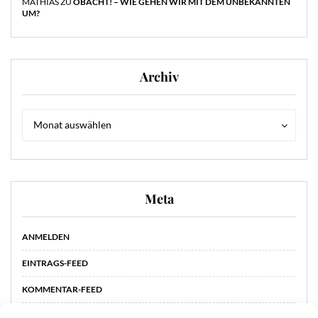
MATHIAS
ZU
OBACHT! – WIE GEHEN WIR MIT DEM UNBEKANNTEN
UM?
Archiv
Archiv
Archiv
Monat auswählen
Meta
ANMELDEN
EINTRAGS-FEED
KOMMENTAR-FEED
WORDPRESS.ORG