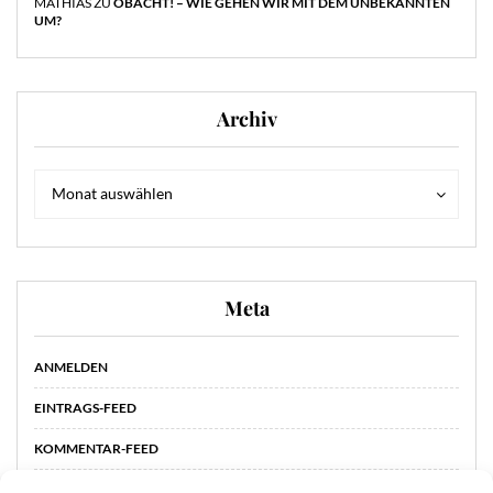
MATHIAS
ZU
OBACHT! – WIE GEHEN WIR MIT DEM UNBEKANNTEN
UM?
Archiv
Archiv
Archiv
Monat auswählen
Meta
ANMELDEN
EINTRAGS-FEED
KOMMENTAR-FEED
WORDPRESS.ORG