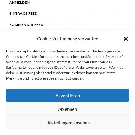
ANMELDEN
EINTRAGS-FEED
KOMMENTAR-FEED
WORDPRESS.ORG
Cookie-Zustimmung verwalten
Um dir ein optimales Erlebnis zu bieten, verwenden wir Technologien wie
Cookies, um Geräteinformationen zu speichern und/oder darauf zuzugreifen.
Wenn du diesen Technologien zustimmst, können wir Daten wie das
Surfverhalten oder eindeutige IDs auf dieser Website verarbeiten. Wenn du
deine Zustimmung nicht erteilst oder zurückziehst, können bestimmte
Merkmale und Funktionen beeinträchtigt werden.
Akzeptieren
Sie können die Erfassung Ihrer Daten durch Google Analytics
STARTSEITE
ÜBER
Ablehnen
MICH
KOOPERATIONEN
IMPRESSUM &
verhindern, indem Sie auf folgenden Link klicken. Es wird ein
DATENSCHUTZ
Opt-Out-Cookie gesetzt, der die Erfassung Ihrer Daten bei
Einstellungen ansehen
zukünftigen Besuchen dieser Website verhindert. Jetzt Google
Copyright 2021 durch Mutter & Söhnchen