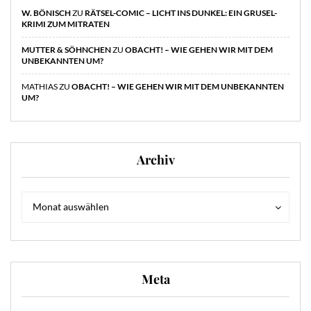
W. BÖNISCH
ZU
RÄTSEL-COMIC – LICHT INS DUNKEL: EIN GRUSEL-
KRIMI ZUM MITRATEN
MUTTER & SÖHNCHEN
ZU
OBACHT! – WIE GEHEN WIR MIT DEM
UNBEKANNTEN UM?
MATHIAS
ZU
OBACHT! – WIE GEHEN WIR MIT DEM UNBEKANNTEN
UM?
Archiv
Archiv
Archiv
Monat auswählen
Meta