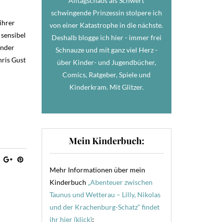
Alltagschaos als Schwert
schwingende Prinzessin stolpere ich
ihrer
von einer Katastrophe in die nächste.
 sensibel
Deshalb blogge ich hier - immer frei
inder
Schnauze und mit ganz viel Herz -
hris Gust
über Kinder- und Jugendbücher,
Comics, Ratgeber, Spiele und
Kinderkram. Mit Glitzer.
Mein Kinderbuch:
Mehr Informationen über mein
Kinderbuch
„Abenteuer zwischen
Taunus und Wetterau – Lilly, Nikolas
und der Krachenburg-Schatz“ findet
ihr hier (klick)
: