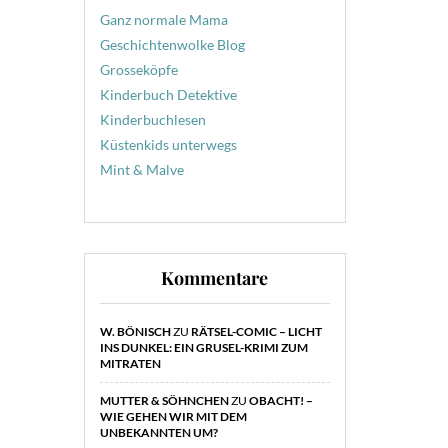
Ganz normale Mama
Geschichtenwolke Blog
Grosseköpfe
Kinderbuch Detektive
Kinderbuchlesen
Küstenkids unterwegs
Mint & Malve
Kommentare
W. BÖNISCH
ZU
RÄTSEL-COMIC – LICHT
INS DUNKEL: EIN GRUSEL-KRIMI ZUM
MITRATEN
MUTTER & SÖHNCHEN
ZU
OBACHT! –
WIE GEHEN WIR MIT DEM
UNBEKANNTEN UM?