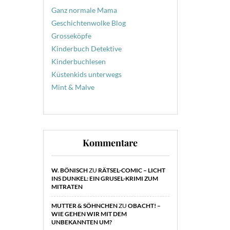
Ganz normale Mama
Geschichtenwolke Blog
Grosseköpfe
Kinderbuch Detektive
Kinderbuchlesen
Küstenkids unterwegs
Mint & Malve
Kommentare
W. BÖNISCH
ZU
RÄTSEL-COMIC – LICHT
INS DUNKEL: EIN GRUSEL-KRIMI ZUM
MITRATEN
MUTTER & SÖHNCHEN
ZU
OBACHT! –
WIE GEHEN WIR MIT DEM
UNBEKANNTEN UM?