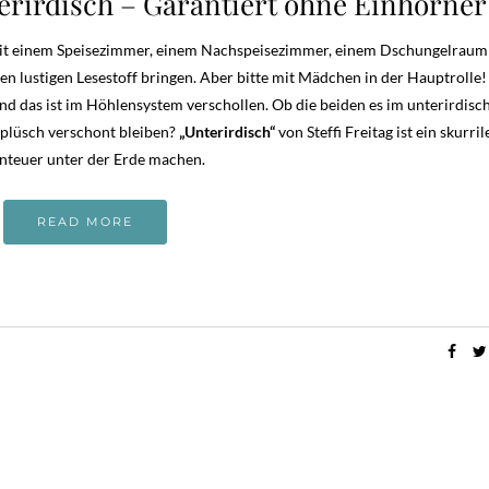
rirdisch – Garantiert ohne Einhörner
mit einem Speisezimmer, einem Nachspeisezimmer, einem Dschungelraum
en lustigen Lesestoff bringen. Aber bitte mit Mädchen in der Hauptrolle
und das ist im Höhlensystem verschollen. Ob die beiden es im unterirdisc
lplüsch verschont bleiben?
„Unterirdisch“
von Steffi Freitag ist ein skurril
nteuer unter der Erde machen.
READ MORE