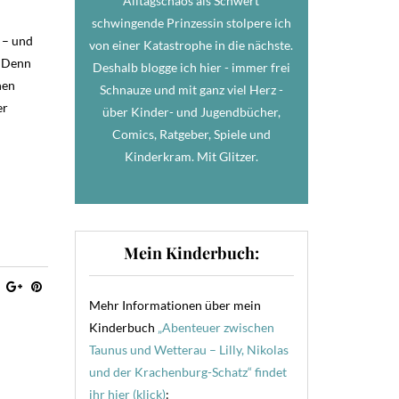
Alltagschaos als Schwert
schwingende Prinzessin stolpere ich
 – und
von einer Katastrophe in die nächste.
! Denn
Deshalb blogge ich hier - immer frei
hen
Schnauze und mit ganz viel Herz -
er
über Kinder- und Jugendbücher,
Comics, Ratgeber, Spiele und
Kinderkram. Mit Glitzer.
Mein Kinderbuch:
Mehr Informationen über mein
Kinderbuch
„Abenteuer zwischen
Taunus und Wetterau – Lilly, Nikolas
und der Krachenburg-Schatz“ findet
ihr hier (klick)
: