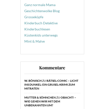
Ganz normale Mama
Geschichtenwolke Blog
Grosseköpfe
Kinderbuch Detektive
Kinderbuchlesen
Küstenkids unterwegs
Mint & Malve
Kommentare
W. BÖNISCH
ZU
RÄTSEL-COMIC – LICHT
INS DUNKEL: EIN GRUSEL-KRIMI ZUM
MITRATEN
MUTTER & SÖHNCHEN
ZU
OBACHT! –
WIE GEHEN WIR MIT DEM
UNBEKANNTEN UM?