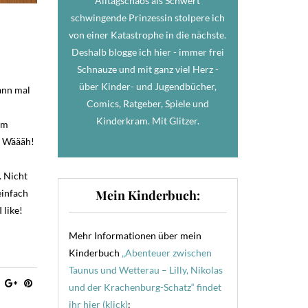
Alltagschaos als Schwert
schwingende Prinzessin stolpere ich
von einer Katastrophe in die nächste.
Deshalb blogge ich hier - immer frei
Schnauze und mit ganz viel Herz -
über Kinder- und Jugendbücher,
ann mal
Comics, Ratgeber, Spiele und
Kinderkram. Mit Glitzer.
im
. Wäääh!
. Nicht
Mein Kinderbuch:
einfach
 like!
Mehr Informationen über mein
Kinderbuch
„Abenteuer zwischen
Taunus und Wetterau – Lilly, Nikolas
und der Krachenburg-Schatz“ findet
ihr hier (klick)
: