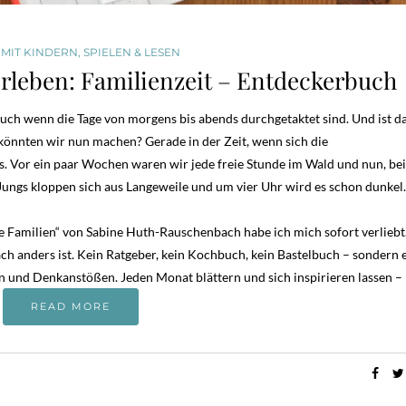
 MIT KINDERN
,
SPIELEN & LESEN
erleben: Familienzeit – Entdeckerbuch
 auch wenn die Tage von morgens bis abends durchgetaktet sind. Und ist d
könnten wir nun machen? Gerade in der Zeit, wenn sich die
los. Vor ein paar Wochen waren wir jede freie Stunde im Wald und nun, be
Jungs kloppen sich aus Langeweile und um vier Uhr wird es schon dunkel
he Familien“ von Sabine Huth-Rauschenbach habe ich mich sofort verliebt
fach anders ist. Kein Ratgeber, kein Kochbuch, kein Bastelbuch – sondern 
 und Denkanstößen. Jeden Monat blättern und sich inspirieren lassen – I
READ MORE