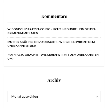
Kommentare
W. BÖNISCH
ZU
RÄTSEL-COMIC – LICHT INS DUNKEL: EIN GRUSEL-
KRIMI ZUM MITRATEN
MUTTER & SÖHNCHEN
ZU
OBACHT! – WIE GEHEN WIR MIT DEM
UNBEKANNTEN UM?
MATHIAS
ZU
OBACHT! – WIE GEHEN WIR MIT DEM UNBEKANNTEN
UM?
Archiv
Archiv
Archiv
Monat auswählen