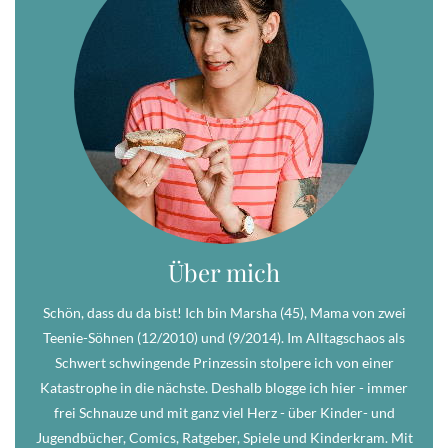
Über mich
Schön, dass du da bist! Ich bin Marsha (45), Mama von zwei
Teenie-Söhnen (12/2010) und (9/2014). Im Alltagschaos als
Schwert schwingende Prinzessin stolpere ich von einer
Katastrophe in die nächste. Deshalb blogge ich hier - immer
frei Schnauze und mit ganz viel Herz - über Kinder- und
Jugendbücher, Comics, Ratgeber, Spiele und Kinderkram. Mit