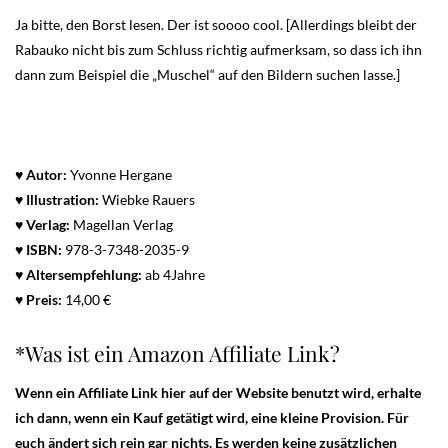
Ja bitte, den Borst lesen. Der ist soooo cool. [Allerdings bleibt der
Rabauko nicht bis zum Schluss richtig aufmerksam, so dass ich ihn
dann zum Beispiel die „Muschel“ auf den Bildern suchen lasse.]
♥ Autor:
Yvonne Hergane
♥
Illustration:
Wiebke Rauers
♥ Verlag:
Magellan Verlag
♥
ISBN:
978-3-7348-2035-9
♥
Altersempfehlung:
ab 4Jahre
♥
Preis:
14,00 €
*Was ist ein Amazon Affiliate Link?
Wenn ein Affiliate Link hier auf der Website benutzt wird, erhalte
ich dann, wenn ein Kauf getätigt wird, eine kleine Provision. Für
euch ändert sich rein gar nichts. Es werden keine zusätzlichen