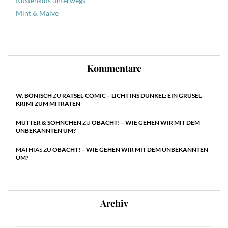
Küstenkids unterwegs
Mint & Malve
Kommentare
W. BÖNISCH
ZU
RÄTSEL-COMIC – LICHT INS DUNKEL: EIN GRUSEL-
KRIMI ZUM MITRATEN
MUTTER & SÖHNCHEN
ZU
OBACHT! – WIE GEHEN WIR MIT DEM
UNBEKANNTEN UM?
MATHIAS
ZU
OBACHT! – WIE GEHEN WIR MIT DEM UNBEKANNTEN
UM?
Archiv