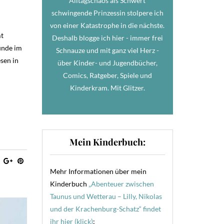
Alltagschaos als Schwert
schwingende Prinzessin stolpere ich
von einer Katastrophe in die nächste.
t
Deshalb blogge ich hier - immer frei
tunde im
Schnauze und mit ganz viel Herz -
sen in
über Kinder- und Jugendbücher,
Comics, Ratgeber, Spiele und
Kinderkram. Mit Glitzer.
Mein Kinderbuch:
Mehr Informationen über mein
Kinderbuch
„Abenteuer zwischen
Taunus und Wetterau – Lilly, Nikolas
und der Krachenburg-Schatz“ findet
ihr hier (klick)
: