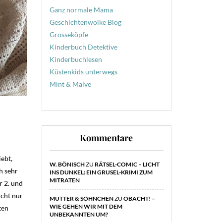
Ganz normale Mama
Geschichtenwolke Blog
Grosseköpfe
Kinderbuch Detektive
Kinderbuchlesen
Küstenkids unterwegs
Mint & Malve
Kommentare
iebt,
W. BÖNISCH
ZU
RÄTSEL-COMIC – LICHT
h sehr
INS DUNKEL: EIN GRUSEL-KRIMI ZUM
MITRATEN
r 2. und
icht nur
MUTTER & SÖHNCHEN
ZU
OBACHT! –
WIE GEHEN WIR MIT DEM
ten
UNBEKANNTEN UM?